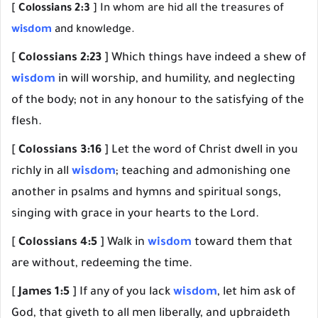
[
Colossians 2:3
] In whom are hid all the treasures of
wisdom
and knowledge.
[
Colossians 2:23
] Which things have indeed a shew of
wisdom
in will worship, and humility, and neglecting
of the body; not in any honour to the satisfying of the
flesh.
[
Colossians 3:16
] Let the word of Christ dwell in you
richly in all
wisdom
; teaching and admonishing one
another in psalms and hymns and spiritual songs,
singing with grace in your hearts to the Lord.
[
Colossians 4:5
] Walk in
wisdom
toward them that
are without, redeeming the time.
[
James 1:5
] If any of you lack
wisdom
, let him ask of
God, that giveth to all men liberally, and upbraideth