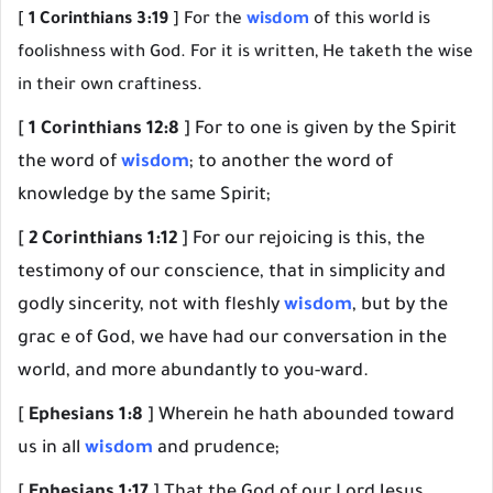
[
1 Corinthians 3:19
] For the
wisdom
of this world is
foolishness with God. For it is written, He taketh the wise
in their own craftiness.
[
1 Corinthians 12:8
] For to one is given by the Spirit
the word of
wisdom
; to another the word of
knowledge by the same Spirit;
[
2 Corinthians 1:12
] For our rejoicing is this, the
testimony of our conscience, that in simplicity and
godly sincerity, not with fleshly
wisdom
, but by the
grac e of God, we have had our conversation in the
world, and more abundantly to you-ward.
[
Ephesians 1:8
] Wherein he hath abounded toward
us in all
wisdom
and prudence;
[
Ephesians 1:17
] That the God of our Lord Jesus