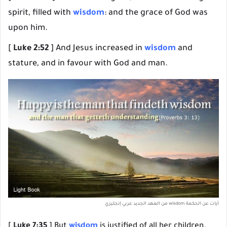
spirit, filled with
wisdom
: and the grace of God was
upon him.
[
Luke 2:52
] And Jesus increased in
wisdom
and
stature, and in favour with God and man.
آيات عن الحكمة wisdom من العهد الجديد عربي إنجليزي
[
Luke 7:35
] But
wisdom
is justified of all her children.