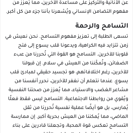
عن الأنانية والتركيز على مساعدة الآخرين، مما يُعزز من
مفهوم التضامن الإنساني ويُشعرنا بأننا جزء من كل أكبر.
التسامح والرحمة
تسعى الطلبة إلى تعزيز مفهوم التسامح. نحن نعيش في
زمن تتزايد فيه الكراهية، ويدعونا قلب يسوع إلى فتح
قلوبنا للآخرين. التسامح هو القوة التي تُحررنا من عبء
الضغائن، وتُمكّننا من العيش في سلام. إن قبولنا
للآخرين، رغم اختلافاتهم، هو تجسيد حقيقي لمبادئ قلب
يسوع. عندما نتعلم أن نغفر للآخرين، نحرر أنفسنا من
مشاعر الغضب والاستياء، مما يُعزز من صحتنا النفسية
ويُقوي من روابطنا الاجتماعية. التسامح ليس فقط فعلًا
يُمارس، بل هو أيضًا عملية نفسية تُحررنا من ثقل
الماضي، مما يُمكننا من العيش بحرية أكبر. إن ممارسة
التسامح تعكس قوة المحبة، وتجعلنا قادرين على بناء