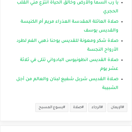
يا رب السما والأرض وخالق الحياة انتزع مني القلب
الحجري
صلاة العائلة المقدسة العذراء مريم أم الكنيسة
والقديس يوسف
صلاة شكر ومعونة للقديس يوحنا ذهبي الفم لطرد
الأرواح النجسة
صلاة القديس انطونيوس البادواني تتلى في ثلاثة
عشر يوم
صـلاة القديس شربل شفيع لبنان والعالم من أجل
الشبيبة
الإيمان
الرجاء
صلاة
يسوع المسيح