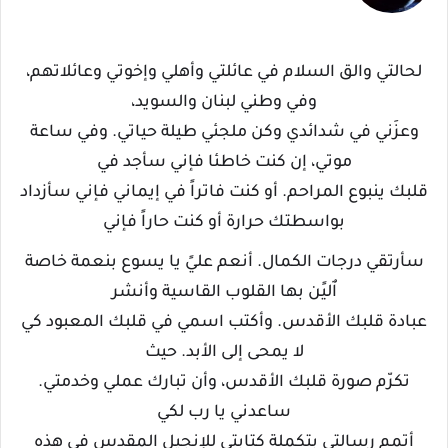
لحالتي والق السلام في عائلتي وأهلي وإخوتي وعائلاتهم،
وفي وطني لبنان والسويد،
وعزَني في شدائدي وكن ملجئي طيلة حياتي. وفي ساعة
موتي، إن كنت خاطئا فإني سأجد في
قلبك ينبوع المراحم. أو كنت فاتراً في إيماني فإني سأزداد
بواسطتك حرارة أو كنت حاراً فإني
سأرتقي درجات الكمال. أنعم عليً يا يسوع بنعمة خاصة
اٌليًن بها القلوب القاسية وأنشر
عبادة قلبك الأقدس. وأكتب اسمي في قلبك المعبود كي
لا يمحى إلى الأبد. حيث
تكرّم صورة قلبك الأقدس، وأن تبارك عملي وخدمتي.
ساعدني يا رب لكي
أتمم رسالتي بتكملة كتابتي للإنجيل المقدس في هذه