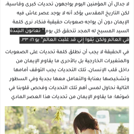
لا جدال أن المؤمنين اليوم يواجهون تحديات كبرى وقاسية،
لكن التاريخ المقدس يؤكد أنه لا يوجد عصر عاش فيه
الإيمان دون أن يواجه صعوبات حقيقية فنكاد نرى كلمة
السيد المسيح له المجد تتحقق كل يوم
” تُعانونَ الشِدَّةَ
في العالَم ولكن ثِقوا إِنِّي قد غَلَبتُ العالَم” يو ١٦: ٣٣.
في الحقيقة لا يجب أن نطلق كلمة تحديات على الصعوبات
والمتغيرات الخارجية بل بالأحرى ما يقاوم الإيمان من
داخل قلب الإنسان، تلك التحديات يجب التوقف أمامها
وتشخيصها بعناية والتعامل معها بجدية وفي السطور
التالية نحاول لمس أهم تلك التحديات وفحص قلوبنا في
ضوئها: ما يقاوم الإيمان من تحديات هذا العصر المادي