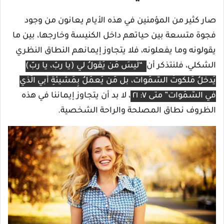
صار كثير من المؤمنين في هذه الأيام يعانون من وجود
فجوة متسعة بين حياتهم داخل الكنيسة وخارجها، بين ما
يقولونه وما يفعلونه، فلا يتجاوز إيمانهم النطاق النظري
الشكلي، فلنتذكر أن
“لَيسَ مَن يَقولُ لي (يا ربّ، يا ربّ)
يَدخُلُ مَلكوتَ السَّمَوات، بل مَن يَعمَلُ بِمَشيئَةِ أَبي الَّذي
في السَّمَوات” متى ٧: ٢١
، لا بد أن يتجاوز إيماننا في هذه
الظروف نطاق المصلحة والراحة الشخصية.