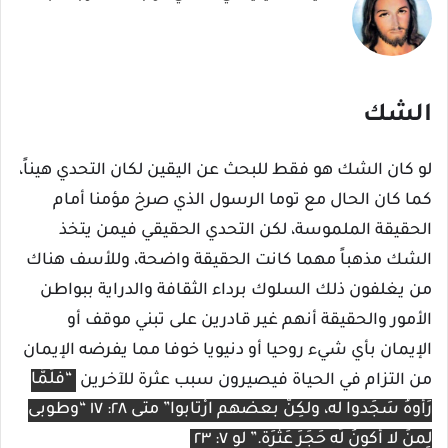
الشك
لو كان الشك هو فقط للبحث عن اليقين لكان التحدي هيناً،
كما كان الحال مع توما الرسول الذي صرخ مؤمنا أمام
الحقيقة الملموسة، لكن التحدي الحقيقي فيمن يتخذ
الشك مذهباً مهما كانت الحقيقة واضحة، وللأسف هناك
من يغلفون ذلك السلوك برداء الثقافة والدراية ببواطن
الأمور والحقيقة أنهم غير قادرين على تبني موقف أو
الإيمان بأي شيء روحيا أو دنيويا خوفا مما يفرضه الإيمان
من التزام في الحياة فيصيرون سبب عثرة للآخرين
“فلَمَّا
رَأَوهُ سَجَدوا له، ولكِنَّ بعضهم ارْتابوا” متى ٢٨: ١٧ “وطوبى
لِمنَ لا أَكونُ لَه حَجَرَ عَثرَة.” لو ٧: ٢٣