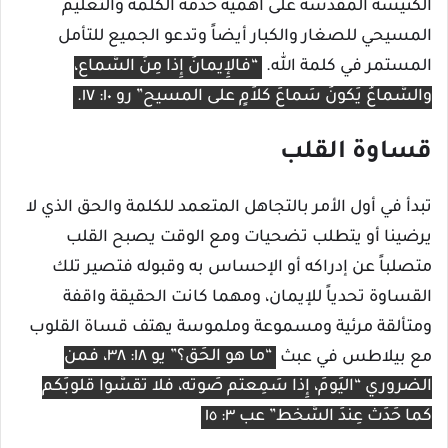
الكنيسة المقدسة على أهمية خدمة الكلمة والتعليم
المسيحي للصغار والكبار أيضاً وتدعو الجميع للتأمل
المستمر في كلمة الله.
“فالإِيمانُ إِذًا مِنَ السَّماع،
والسَّماعُ يَكونُ سَماعَ كَلاَمٍ على المسيح” رو ١٠: ١٧.
قساوة القلب
تبدأ في أول الأمر بالتجاهل المتعمد للكلمة والحق الذي لا
يرضينا أو يتطلب تضحيات ومع الوقت يصبح القلب
متصلباً عن إدراكه أو الإحساس به وقبوله فتصير تلك
القساوة تحدياً للإيمان، ومهما كانت الحقيقة واقفة
ومتألقة مرئية ومسموعة وملموسة يهتف قساة القلوب
مع بيلاطس في عبث
“ما هو الحَقّ؟” يو ١٨: ٣٨، فمن
الضروري “اليَومَ، إِذا سَمِعتُم صَوتَه، فلا تُقَسُّوا قُلوبَكم
كما حَدَثَ عِندَ السُّخْط” عب ٣: ١٥