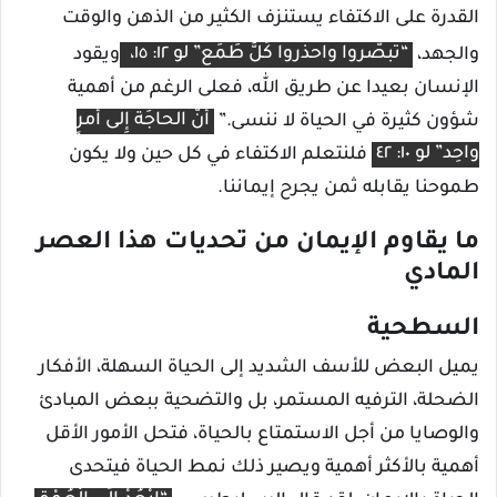
القدرة على الاكتفاء يستنزف الكثير من الذهن والوقت
والجهد،
“تَبصَّروا واحذَروا كُلَّ طَمَع” لو ١٢: ١٥،
ويقود
الإنسان بعيدا عن طريق الله، فعلى الرغم من أهمية
شؤون كثيرة في الحياة لا ننسى.”
أَنَّ الحاجَةَ إِلى أَمرٍ
واحِد” لو ١٠: ٤٢
فلنتعلم الاكتفاء في كل حين ولا يكون
طموحنا يقابله ثمن يجرح إيماننا.
ما يقاوم الإيمان من تحديات هذا العصر
المادي
السطحية
يميل البعض للأسف الشديد إلى الحياة السهلة، الأفكار
الضحلة، الترفيه المستمر، بل والتضحية ببعض المبادئ
والوصايا من أجل الاستمتاع بالحياة، فتحل الأمور الأقل
أهمية بالأكثر أهمية ويصير ذلك نمط الحياة فيتحدى