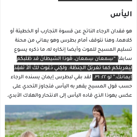
اليأس
هو فقدان الرجاء الناتج عن قسوة التجارب أو الخطيئة أو
كلاهما، وهنا نتوقف أمام بطرس وهو يعاني من محنة
تسليم المسيح للموت وأيضا إنكاره له، ما ذكره يسوع
سابقا
“سِمعان سِمعان، هُوذا الشَّيطانُ قد طَلَبكُم
لِيُغَربِلَكُم كَما تُغَربَلُ الحِنطَة. ولكِنَّي دَعَوتُ لَكَ أَلاَّ تَفقِدَ
إِيمانَكَ.” لو ٢٢: ٣١.
لقد بقي لبطرس إيمان يسنده الرجاء
حسب قول المسيح يقهر به اليأس فتجاوز التحدي على
عكس يهوذا الذي قاده اليأس إلى الانتحار والهلاك الأبدي.