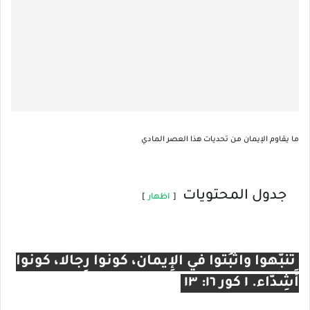
ما يقاوم الإيمان من تحديات هذا العصر المادي
جدول المحتويات
اظهار
تَنَبَّهوا واثبُتوا في الإِيمان، كونوا رِجالا، كونوا
أَشِدَّاء. ١ كور ١٦: ١٣