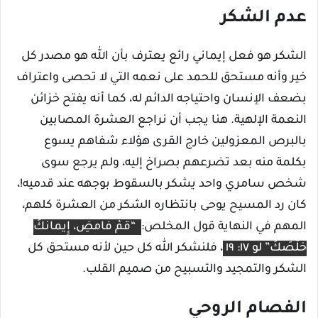
عدم الشكر
الشكر هو فعل إيماني رائع يعترف بأن الله هو مصدر كل
خير وأنه مستحق للحمد على نعمه التي لا تحصى واعتراف
بضعف الإنسان واحتياجه الدائم له، كما أنه يفتح خزائن
النعمة الإلهية. هنا يجب أن نراجع العشرة المصابين
بالبرص المعزولين خارج القرى هؤلاء شفاهم يسوع
بكلمة منه بعد تضرعهم بصراخ إليه، ولم يرجع سوى
شخص سامري واحد يشكر بالسقوط بوجهه عند قدميه!،
كان رد المسيح يوحى بانتظاره الشكر من العشرة كلهم،
المهم في النهاية قول المخلص:
“قُمْ فامضِ، إِيمانُكَ
خَلَّصَكَ” لو ١٧: ١٩
، فلنشكر الله كل حين لأنه مستحق كل
الشكر والتمجيد والتسبيح من صميم القلب.
الفصام الروحي