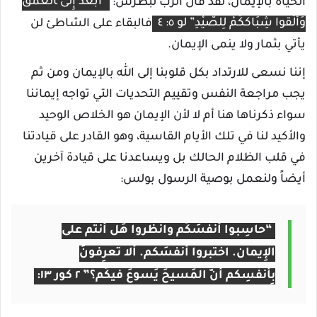
الحياة بالإيمان، لقد قال الرب لبطرس:
“ابْعُدْ إِلَى ‍الْعُمْق
وَأَلْقُوا شِبَاكَكُمْ لِلصَّيْدِ” لو ٥: ٤
فالبقاء على الشاطئ لن
يأتي بثمار ولا ينمى الإيمان.
إننا نسعى للارتداد بكل قلوبنا إلى الله بالإيمان ومن ثم
يجب مراجعة النفس وتقييم التحديات التي تواجه إيماننا
سواء ذكرناها هنا أم لا لأن الإيمان هو الخلاص الوحيد
والأكيد لنا في تلك الأيام القاسية، وهو القادر على قيادتنا
في قلب الظلام الحالك بل ويساعدنا على قيادة آخرين
أيضاً ولنعمل بوصية الرسول بولس:
“حاسِبوا أَنفُسَكُم وانظُروا هَل أَنتُم على
الإِيمان. اختبروا أَنفُسَكم. أَلا تَعرِفونَ
بِأَنفُسِكم أَنَّ المَسيحَ يَسوعَ فيكُم؟” ٢ كور ١٣: