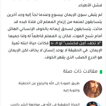
فشل الأطباء،
لم يتبقى سوى الإيمان بيسوع وعندما لجأ إليه وجد آخرين
يتسابقون لمنعه من إزعاج المعلم لأن فلذة كبده قد
ماتت، يتسابقون لسحق إيمانه بالخوف الإنساني الهائل
أمام شبح الموت، فكان رد المعلم قاطعاً له ولنا جميعا
“لا تَخَفْ، آمِنْ فحَسْب” لو ٨: ٥٠
فكانت حياة ابنته ثمرة
الإيمان. في الحقيقة لا يوجد إنسان لا يخاف لكن الإيمان
هو الدرع الصلب الذي يقهر الخوف.
مقالات ذات صلة
طريق العودة إلى الله والرجوع عن الخطيئة
والتوبة إليه
الحياة الحقيقية في الله هي مواجهة الشر بالحب