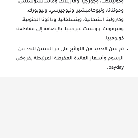
وكونيتيكت، وجورجيا، وماريلاند، وماساتشوستس،
ومونتانا، ونيوهامبشير، ونيوجيرسي، ونيويورك،
وكارولينا الشمالية، وبنسلفانيا، وداكوتا الجنوبية،
وفيرمونت، وويست فيرجينيا، بالإضافة إلى مقاطعة
كولومبيا.
تم سن العديد من اللوائح على مر السنين للحد من
الرسوم وأسعار الفائدة المفرطة المرتبطة بقروض
payday.