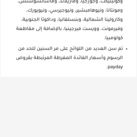
وكونيتيكت، وجورجيا، وماريلاند، وماساتشوستس،
ومونتانا، ونيوهامبشير، ونيوجيرسي، ونيويورك،
وكارولينا الشمالية، وبنسلفانيا، وداكوتا الجنوبية،
وفيرمونت، وويست فيرجينيا، بالإضافة إلى مقاطعة
كولومبيا.
تم سن العديد من اللوائح على مر السنين للحد من
الرسوم وأسعار الفائدة المفرطة المرتبطة بقروض
payday.