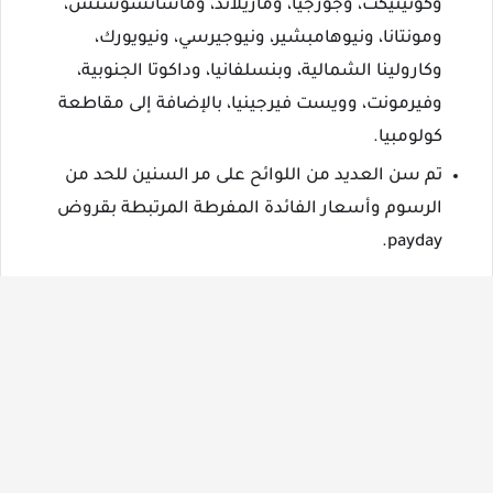
وكونيتيكت، وجورجيا، وماريلاند، وماساتشوستس،
ومونتانا، ونيوهامبشير، ونيوجيرسي، ونيويورك،
وكارولينا الشمالية، وبنسلفانيا، وداكوتا الجنوبية،
وفيرمونت، وويست فيرجينيا، بالإضافة إلى مقاطعة
كولومبيا.
تم سن العديد من اللوائح على مر السنين للحد من
الرسوم وأسعار الفائدة المفرطة المرتبطة بقروض
payday.