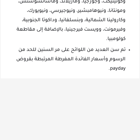
وكونيتيكت، وجورجيا، وماريلاند، وماساتشوستس،
ومونتانا، ونيوهامبشير، ونيوجيرسي، ونيويورك،
وكارولينا الشمالية، وبنسلفانيا، وداكوتا الجنوبية،
وفيرمونت، وويست فيرجينيا، بالإضافة إلى مقاطعة
كولومبيا.
تم سن العديد من اللوائح على مر السنين للحد من
الرسوم وأسعار الفائدة المفرطة المرتبطة بقروض
payday.