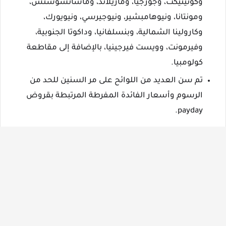
وكونيتيكت، وجورجيا، وماريلاند، وماساتشوستس،
ومونتانا، ونيوهامبشير، ونيوجيرسي، ونيويورك،
وكارولينا الشمالية، وبنسلفانيا، وداكوتا الجنوبية،
وفيرمونت، وويست فيرجينيا، بالإضافة إلى مقاطعة
كولومبيا.
تم سن العديد من اللوائح على مر السنين للحد من
الرسوم وأسعار الفائدة المفرطة المرتبطة بقروض
payday.