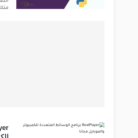
متكا
للكم