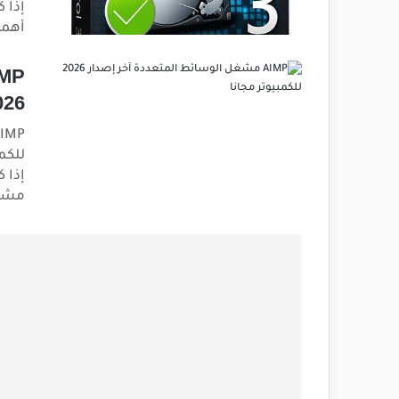
إذا 
أهمي
2026 للكمبيو
للكم
إذا 
مشغل