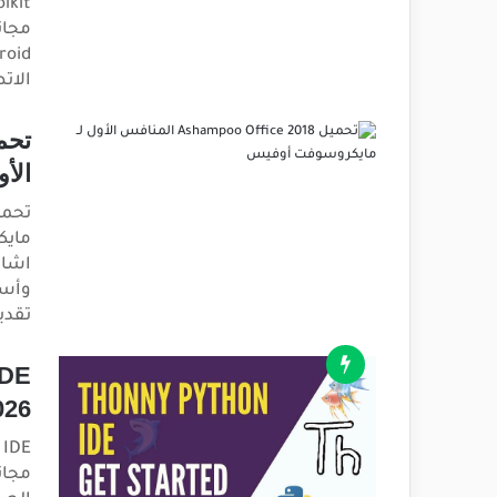
مجان
الات
الأ
اشام
وأسر
تقدي
2026 لويندوز و