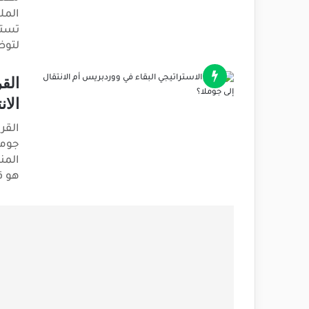
المل
لتوض
الق
الان
القر
جومل
المن
هو ق