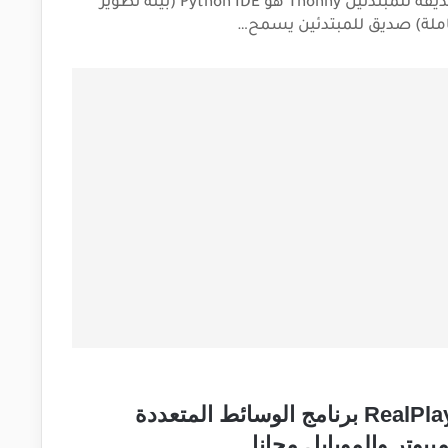
الصديقة للمبتدئين Thonny هو Python IDE (بيئة تطوير
ملة) صديق للمبتدئين يسمح…
RealPlayer برنامج الوسائط المتعددة
بيوتر والموبايل مجانا