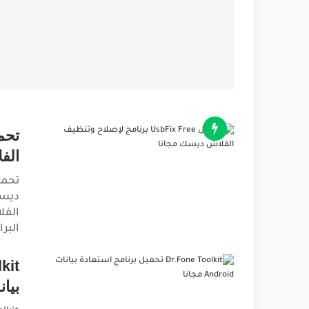
الف
ديسك
الفل
البر
بيانات oid