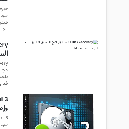
فيدي
الميزا
البي
مجان
تلعب
قد ي
وإص
مجان