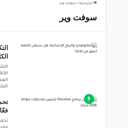
الرئيسية
/
سوفت وير
سوفت وير
الت
الك
التك
الآل
العص
التك
فعّالة 26