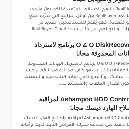
RealPlayer برنامج الوسائط المتعددة للكمبيوتر والموبايل
مجانا يُعد RealPlayer من أوائل البرامج التي تُجرّب صيغ
و متعددة. فهو يُقدّم للمستخدمين العديد من
ت، ويُتيح لهم، من خلال خدمة RealPlayer Cloud،…
O & O DiskRecovery برنامج لاسترداد
انات المحذوفة مجانا
O & O DiskRecovery برنامج لاسترداد البيانات المحذوفة
ا حماية بياناتك بسهولة في هذا العصر الرقمي، حيث
 البيانات دورًا محوريًا في حياتنا الشخصية والمهنية،
كون فقدان الملفات والمستندات…
Ashampoo HDD Control 3 لمراقبة
لاح الهارد ديسك مجانا
Ashampoo HDD Control 3 لمراقبة وإصلاح الهارد ديسك
ا حافظ على سلامة محرك الأقراص الثابتة لديك وأمانه