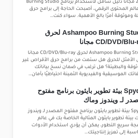
2026 مجانا دليل شامل لاستخدام برنامج Burning Studio
الم المحتوى الرقمي، أصبحت الحاجة إلى برامج حرق
ة وموثوقة أمرًا بالغ الأهمية. سواء كنت…
Ashampoo Burning Studio لحرق
CD/DVD/Blu مجانا
Ashampoo Burning Studio لحرق CD/DVD/Blu-ray مجانا
 الأمثل للحرق هل سئمت من برامج حرق الأقراص غير
ثوقة والبطيئة؟ هل ترغب في ضمان نسخ بياناتك
اتك الموسيقية والفيديوية الثمينة احتياطيًا بأمان…
Spyder بيئة تطوير بايثون برنامج مفتوح
صدر لـ ويندوز وماك
Spyder بيئة تطوير بايثون برنامج مفتوح المصدر لـ ويندوز
 بيئة تطوير بايثون المثالية الخاصة بك في عالم
مجة سريع التطور، يمكن أن يؤدي استخدام الأدوات
اسبة إلى تعزيز إنتاجيتك…