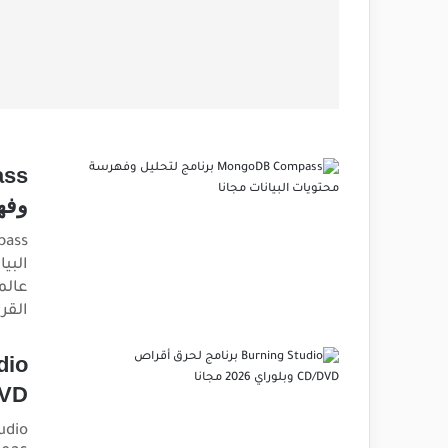
وفه
عالم
القر
CD/DVD وب