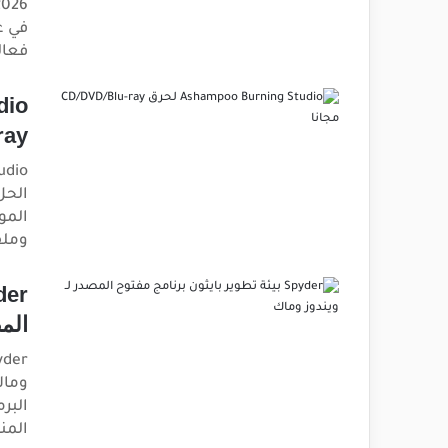
في ع
فعال
-ray
الحل
المو
وملف
الم
وماك
البر
المن