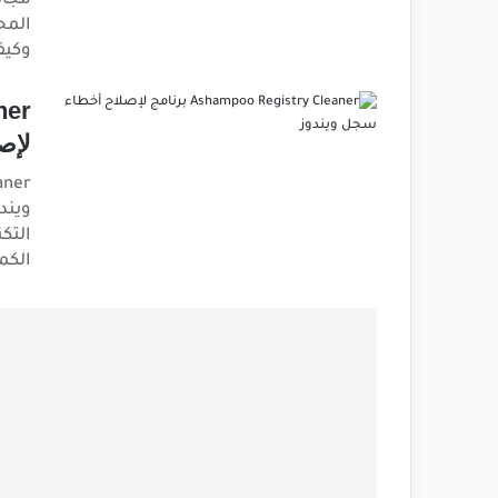
مجان
وكيف
لإص
ويند
التك
الكم