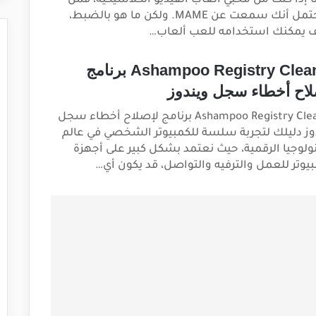
ا إذا كنت من محبي ألعاب الفيديو الكلاسيكية، فمن
المحتمل أنك سمعت عن MAME. ولكن ما هو بالضبط،
 يمكنك استخدامه للعب ألعاب…
Ashampoo Registry Cleaner برنامج
لاح أخطاء سجل ويندوز
Ashampoo Registry Cleaner برنامج لإصلاح أخطاء سجل
وز دليلك لتجربة سلسة للكمبيوتر الشخصي في عالم
نولوجيا الرقمية، حيث نعتمد بشكل كبير على أجهزة
بيوتر للعمل والترفيه والتواصل، قد يكون أي…