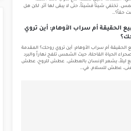
س. تختفي شيئاً فشيئاً، حتى لا يبقى لها أثر. لكن هل
ت حقاً؟…
بيع الحقيقة أم سراب الأوهام: أين تروي
ك؟
يع الحقيقة أم سراب الأوهام: أين تروي روحك؟ المقدمة
حراء الحياة القاحلة، حيث الشمس تلفح نهاراً والبرد
 ليلاً، يشعر الإنسان بالعطش. عطش للروح، عطش
نى، عطش للسلام. في…