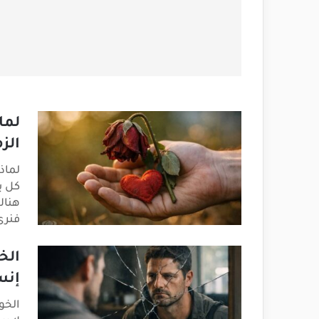
لما
الز
لماذ
كل ي
هناك
فنرى
الخ
إنس
الخو