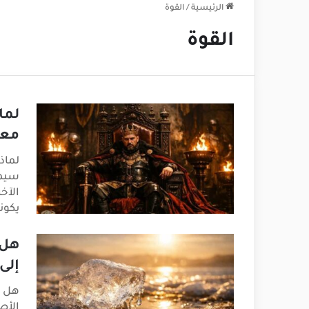
الرئيسية
/
القوة
القوة
لما
معر
لماذ
سيمو
الآخ
يكون
هل 
إلى
هل ت
الأص