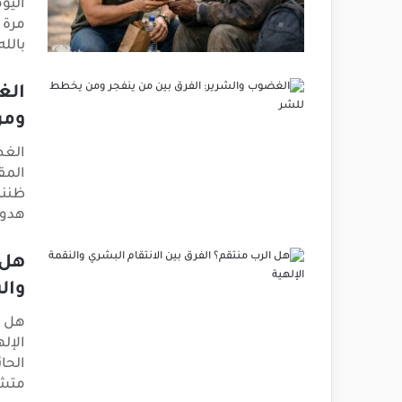
اليو
مرة ر
بالل
الغ
ومن
الغض
المق
ظننا
هدوءً
هل 
وال
هل ا
الإل
الحا
متشا