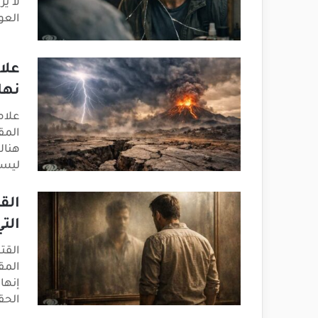
لا ي
العو
علا
نها
علام
المق
هناك
ليس
الق
التي
القتل
المق
إنها
الحق