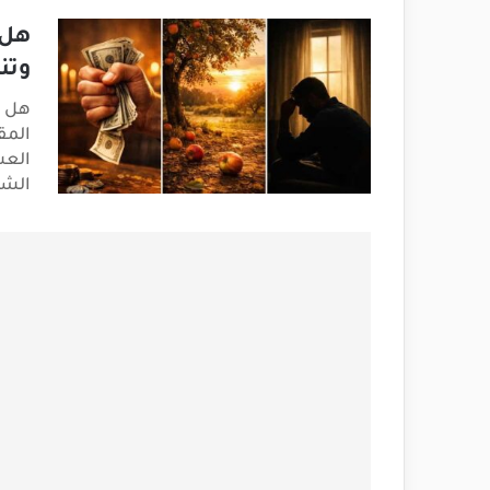
هل 
وتن
هل ا
المق
العش
الش