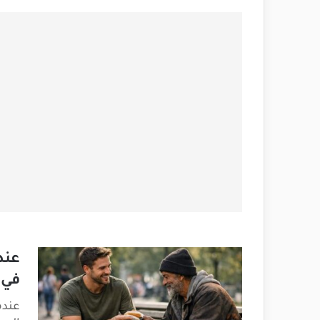
عند
في 
عندم