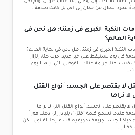
رحم المقدمة عدت إلى وطني بعد عياب طويل، ولم تكن
دة مجرد انتقال من مكان إلى آخر، بل كانت صدمة…
مات النكبة الكبرى في زمننا: هل نحن في
ية العالم؟
ات النكبة الكبرى في زمننا: هل نحن في نهاية العالم؟
دمة كل يوم نستيقظ على خبر جديد: حرب هنا، زلزال
، فساد هنا، جريمة هناك. الفوضى التي نراها اليوم
ت…
تل لا يقتصر على الجسد: أنواع القتل
 لا نراها
 لا يقتصر على الجسد: أنواع القتل التي لا نراها
دمة عندما نسمع كلمة “قتل“، يتبادر إلى ذهننا فوراً
ء حياة الجسد، جريمة دموية يعاقب عليها القانون. لكن
يقة أن…