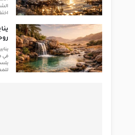
الشم
اختف
ينا
روح
يناب
في ص
يلسع
للمع