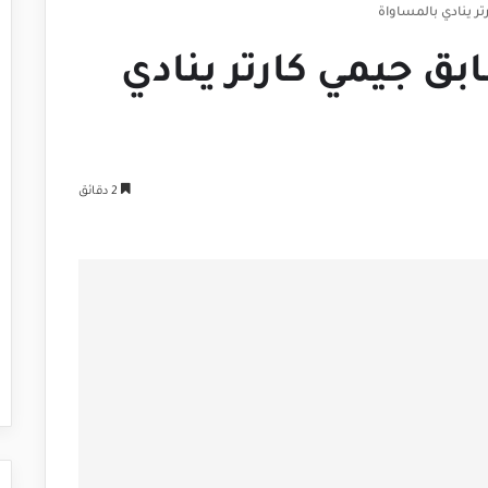
تر ينادي بالمساواة
بق جيمي كارتر ينادي
2 دقائق