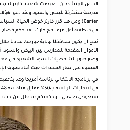
البيض المتشددين. تعرضت شعبية كارتر لحملة ع
مدرسة مشتركة للبيض والسود ولقد دعوا هؤلاء ا
Carter
) ومن هنا قرر كارتر خوض الحياة الس
في منطقته أول مرة نجح كارت بعد حكم قضائي، لك
نجح أن يكون محافظا لولاية جورجيا، مناديا خلا
الأموال المقدمة للمدارس بين البيض والسود، 
وضع صور للشخصيات السود الشهيرة في معرض بر
القسوة على تجار المخدرات حيث أعاد عقوبة الإع
ف
ستعوض ضعفي… وحكمتكم ستقلل من حجم أخ