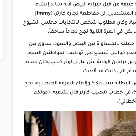
نيفة من قبل جيرانه البيض لأنه ساند إنشاء
لمتشددين إلى مقاطعة تجارة كارتر، (
Jimmy
ياسية، وكان مطلوب شخص لانتخابات مجلس الشيوخ
ن في المرة التالية نجح نجاحاً ساحقاً.
ل حملته بالمساواة بين البيض والسود. ساوى بين
أصدر قوانين تشجع على توظيف المواطنين السود،
لمان الولاية مثل مارتن لوثر كينج، وكان شديد
دام التي كانت قد ألغيت،
في برنامجه الانتخابي لرئاسة أمريكا وعد بتخفيض البطالة بنسبة 3% وإلغاء التفرقة العنصرية، نجح
ي انتخابات الرئاسة ب50% مقابل منافسه 48%، في خطاب تنصيب كارتر قال لشعبه. (قوتكم
طائي).