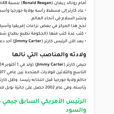
أمام رونالد ريغان (
Ronald Reagan
) بنسبة 48%.
• عاد كارتر إلى مسقط رأسه بولاية جورجيا وأ
ونشر السلام في أنحاء العالم.
نجح هذا المركز في بعض نزاعات إفريقيا وآسيا وأمري
• كتب عدة كتب منها (الحكومة تطبع بطباع شعب
• يعد الآن الرئيس كارتر (
Jimmy Carter
) أحد دع
ولادته والمناصب التي نالها
جيمي كارتر (
Jimmy Carter
حاكم ولاية جورجيا قبل انتخابه رئيسا. وظل كارتر
رئاسته، وفي عام 2002 حصل على جائزة نوبل للسلام لعمله في مركز كارتر.
الرئيس الأمريكي السابق جيمي ك
والسود