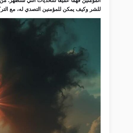
المؤمنين فهماً عميقاً للتحديات التي ستظهر. من
للشر وكيف يمكن للمؤمنين التصدي له، مع التركي