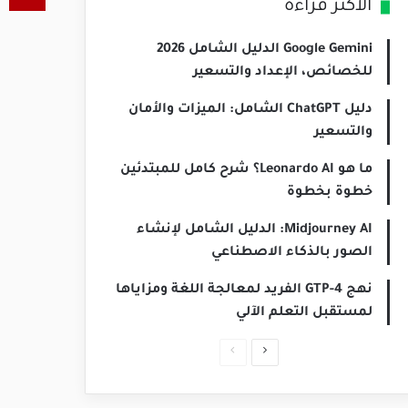
الأكثر قراءة
Google Gemini الدليل الشامل 2026
للخصائص، الإعداد والتسعير
دليل ChatGPT الشامل: الميزات والأمان
والتسعير
ما هو Leonardo AI؟ شرح كامل للمبتدئين
خطوة بخطوة
Midjourney AI: الدليل الشامل لإنشاء
الصور بالذكاء الاصطناعي
نهج GTP-4 الفريد لمعالجة اللغة ومزاياها
لمستقبل التعلم الآلي
ا
ا
ل
ل
ص
ص