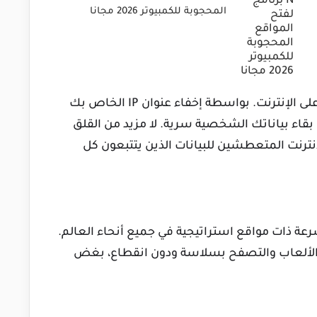
المحجوبة للكمبيوتر 2026 مجانا
إحدى المبادئ الأساسية هو حماية خصوصيتك على الإنترنت. بواسطة إخفاء عنوان IP الخاص بك
عبر الإنترنت، تضمن شبكة VPN هذه بقاء بياناتك الشخصية سرية. لا مزيد من القلق
نترنت المتعطشين للبيانات الذين يتتبعون كل
رعة ذات مواقع استراتيجية في جميع أنحاء العالم.
 والألعاب والتصفح بسلاسة ودون انقطاع، بغض