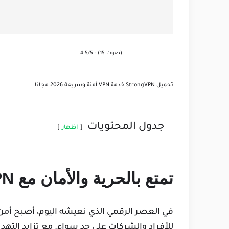
4.5/5 - (15 صوت)
تحميل StrongVPN خدمة VPN آمنة وسريعة 2026 مجانا
جدول المحتويات
اظهار
تمتع بالحرية والأمان مع StrongVPN
في العصر الرقمي الذي نعيشه اليوم، أصبح أم
للأفراد والشركات على حد سواء.
مع تزايد التهد