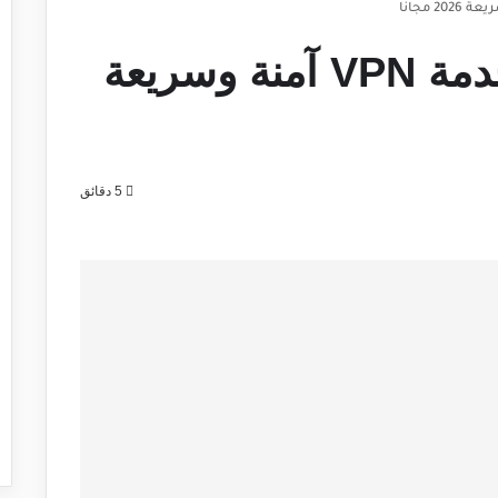
تحميل StrongVPN خدمة VPN آمنة وسريعة
5 دقائق