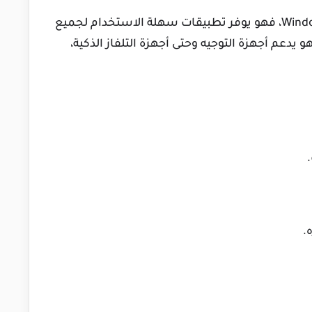
سواء كنت تستخدم Windows، macOS، Android، iOS، فهو يوفر تطبيقات سهلة الاستخدام لجميع
 يدعم أجهزة التوجيه وحتى أجهزة التلفاز الذكية،
.