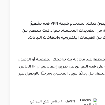
لا ينبغي أبدًا المساس بأمنك على الإنترنت. لن يكون كذلك. تستخدم شبكة VPN هذه تشفيرًا
ة من التهديدات المحتملة. سواء كنت تتصفح من
منطقة عند محاولة بث برامجك المفضلة أو الوصول
إلى مواقع الويب؟ يمكن أن يساعدك في التغلب على هذه العوائق عن طريق إخفاء عنوان IP الخاص
ة. قل وداعًا لقيود المحتوى ومرحبًا بالوصول غير
FinchVPN برنامج لفتح المواقع