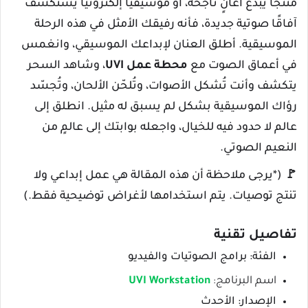
منتجًا يُبدع أغانٍ ناجحة، أو موسيقيًا إلكترونيًا يستكشف
آفاقًا صوتية جديدة، فأنه رفيقك الأمثل في هذه الرحلة
الموسيقية. أطلق العنان لإبداعك الموسيقي، وانغمس
في أعماق الصوت مع
محطة عمل UVI
، وشاهد السحر
يتكشف وأنت تُشكل الأصوات، وتُلحّن الألحان، وتُجسّد
رؤاك الموسيقية بشكل لم يسبق له مثيل. انطلق إلى
عالم لا حدود فيه للخيال، واجعله بوابتك إلى عالمٍ من
النعيم الصوتي.
🚩 (*يرجى ملاحظة أن هذه المقالة هي عمل إبداعي ولا
تنتج توصيات. يتم استخدامها لأغراض توضيحية فقط.)
تفاصيل تقنية
الفئة: برامج الصوتيات والفيديو
اسم البرنامج:
UVI Workstation
الإصدار: الأحدث