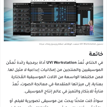
تحميل UVI Workstation متعدد الوظائف لنظام ويندوز وماك مجانا
خاتمة
في الختام، تُعدّ
UVI Workstation
أداة برمجية رائدة تُمكّن
الموسيقيين والمنتجين من إمكانيات إبداعية لا مثيل لها.
فمن مكتبتها الواسعة من الآلات الموسيقية المُختارة
بعناية، إلى ميزاتها المتقدمة في معالجة الصوت، تُعدّ
منارةً للابتكار والتميز في عالم إنتاج الموسيقى.
سواءً كنت ملحنًا يبحث عن موسيقى تصويرية لفيلم، أو