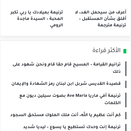
أعرف من سيحمل الغد، لا
ترنيمة بميلادك يا ربي تكبر
أقلق بشأن المستقبل –
المحبة – السيدة ماجدة
ترنيمة مترجمة
الرومي
الأكثر قراءة
ترانيم القيامة – المسيح قام حقا قام ونحن شهود على
ذلك
قصيدة القديس شربل ابن لبنان رمز الشهادة والإيمان
ترنيمة أفي ماريا Ave Maria بصوت سيلين ديون مع
الكلمات
كم أنت عظيم يا الله، أنت ملك الملوك مستحق السجود
ترنيمة إنت وحدك تستطيع يا يسوع – ليديا شديد