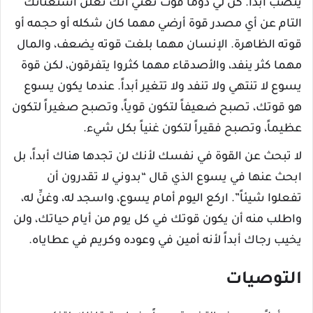
ينضب أبداً. كُن لي دومًا قوت تعني أنك تعلن استغنائك
التام عن أي مصدر قوة أرضي مهما كان شكله أو حجمه أو
قوته الظاهرة. الإنسان مهما بلغت قوته يضعف، والمال
مهما كثر ينفد، والأصدقاء مهما كثروا يتفرقون، لكن قوة
يسوع لا تنتهي ولا تنفد ولا تتغير أبداً. عندما يكون يسوع
هو قوتك، تصبح ضعيفاً لتكون قوياً، وتصبح صغيراً لتكون
عظيماً، وتصبح فقيراً لتكون غنياً بكل شيء.
لا تبحث عن القوة في نفسك لأنك لن تجدها هناك أبداً، بل
ابحث عنها في يسوع الذي قال “بدوني لا تقدرون أن
تفعلوا شيئاً”. اركع اليوم أمام يسوع، واسجد له، وغنِّ له،
واطلب منه أن يكون قوتك في كل يوم من أيام حياتك، ولن
يخيب رجاك أبداً لأنه أمين في وعوده وكريم في عطاياه.
التوصيات