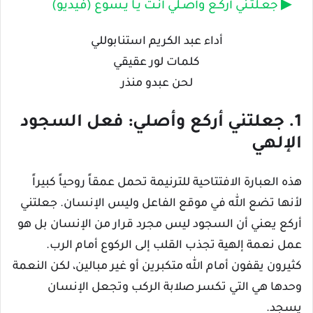
▶ جعـلتـني أركـع وأصـلّي أنـتَ يـا يـسوع (فيديو)
أداء عبد الكريم استنابوللي
كلمات لور عقيقي
لحن عبدو منذر
1. جعلتني أركع وأصلي: فعل السجود
الإلهي
هذه العبارة الافتتاحية للترنيمة تحمل عمقاً روحياً كبيراً
لأنها تضع الله في موقع الفاعل وليس الإنسان. جعلتني
أركع يعني أن السجود ليس مجرد قرار من الإنسان بل هو
عمل نعمة إلهية تجذب القلب إلى الركوع أمام الرب.
كثيرون يقفون أمام الله متكبرين أو غير مبالين، لكن النعمة
وحدها هي التي تكسر صلابة الركب وتجعل الإنسان
يسجد.