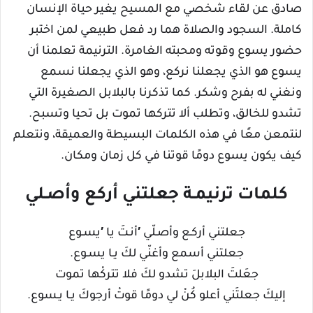
صادق عن لقاء شخصي مع المسيح يغير حياة الإنسان
كاملة. السجود والصلاة هما رد فعل طبيعي لمن اختبر
حضور يسوع وقوته ومحبته الغامرة. الترنيمة تعلمنا أن
يسوع هو الذي يجعلنا نركع، وهو الذي يجعلنا نسمع
ونغني له بفرح وشكر. كما تذكرنا بالبلابل الصغيرة التي
تشدو للخالق، وتطلب ألا تتركها تموت بل تحيا وتسبح.
لنتمعن معًا في هذه الكلمات البسيطة والعميقة، ونتعلم
كيف يكون يسوع دومًا قوتنا في كل زمان ومكان.
كلمات ترنيمـة جعلتني أركع وأصـلي
جعلتني أركـع وأصـلّي ′أنـتَ يا ′يسـوع
جعلتني أسمع وأغنّي لكَ يـا يسـوع.
جعَلتَ البلابلَ تشدو لكَ فلا تتركْها تموت
إليكَ جعلتَني أعلو كُنْ لي دومًا قوتْ أرجوكَ يـا يـسوع.