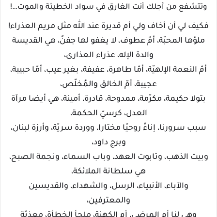
وتتشفع من أجلك أنت الغارق في سواد الخطيئة والموت…!
فكيف لي أن أخاف ولي أم قديرة عند الله مثل مريم العذراء!
ملؤها المحبّة، أمٌ عطوف، لا يغفو لها جفنٌ، هي القديسة
والدة الإله، عذراء العذارى،
أمّ النعمة الإلهيّة، أمّا طاهرة، عفيفة، بغير عيب، أمّا حبيبة،
عجيبة، أمّ الخالق والمُخلّص،
بتولا حكيمة، مكرّمة، ممدوحة، قادرة، أمينة، هي أيضا مرآة
العدل، كرسيّ الحكمة،
سبب سرورنا، إناءً روحيّا مختارا، ووردة سريّة، وأرزة لبنان،
وبرج داود،
وبيت الذهب، وتابوت العهد، وباب السماء، ونجمة الصبح،
هي سلطانة الملائكة،
والآباء، الأنبياء، الرسل، والشهداء، والقديسين
والمعترفين،
وهي لنا أم المرضى، أم الكهنة، ملجأ الخطأة، معذيّة