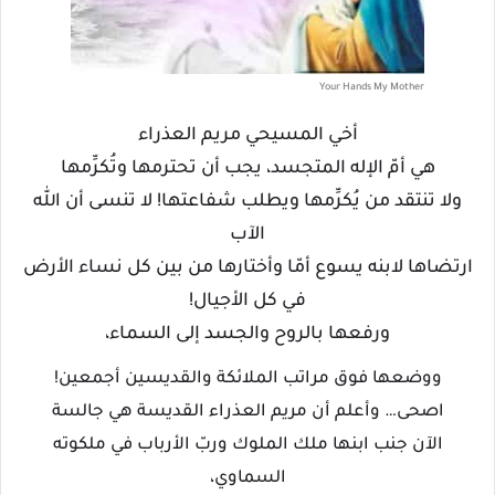
Your Hands My Mother
أخي المسيحي مريم العذراء
هي أمّ الإله المتجسد، يجب أن تحترمها وتُكرِّمها
ولا تنتقد من يُكرِّمها ويطلب شفاعتها! لا تنسى أن الله
الآب
ارتضاها لابنه يسوع أمّا وأختارها من بين كل نساء الأرض
في كل الأجيال!
ورفعها بالروح والجسد إلى السماء،
ووضعها فوق مراتب الملائكة والقديسين أجمعين!
اصحى… وأعلم أن مريم العذراء القديسة هي جالسة
الآن جنب ابنها ملك الملوك وربّ الأرباب في ملكوته
السماوي،