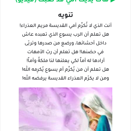
▶ هات يديك أمي قد تعبت (فيديو)
تنويه
أنت الذي لا تُكرِّم أمي القديسة مريم العذراء!
هل تعلم أن الرب يسوع الذي تعبده عاش
داخل أحشائها، ورضع من صدرها وتربّى
في حضنها! هل تعلم أن ربّ الأمهات
أرادها له أماٌ لكي يعلنها لنا ملكةً وأماٌ!
هل تعلم أن من يُكرِّم أم يسوع يُكرِمه الله!
ومن لا يكرّم العذراء القديسة يرفضه الله!