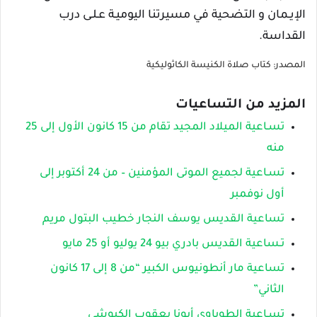
الإيـمان و التضحية في مسيرتنا اليوميـة عـلـى درب
القداسة.
المصدر: كتاب صلاة الكنيسة الكاثوليكية
المزيد من التساعيات
تسـاعية الميلاد المجيد تقام من 15 كانون الأول إلى 25
منه
تسـاعية لجميع الموتى المؤمنين – من 24 أكتوبر إلى
أول نوفمبر
تساعية القديس يوسف النجار خطيب البتول مريم
تـساعية القديس بادري بيو 24 يوليو أو 25 مايو
تساعية مار أنطونيوس الكبير “من 8 إلى 17 كانون
الثاني”
تسـاعية الطوباوي أبونا يعقوب الكبوشي