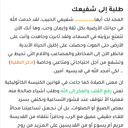
طلبة إلى شفيعك
المجد لك أيها
ــــــــــــــــــــــــــــــــــ
شفيعي الحبيب، لقد خدمت الله
في حياتك الأرضية بكل ثقة وإيمان وحب، وها أنك الآن
تتمتع برؤيته في السماء، ولقد ثابرت وجاهدت وأنت على
الأرض حتى الموت وحصلت على إكليل الحياة الأبدية.
فانظر الآن إلى المخاطر والمصاعب والآلام التي تحيط بي
وتشفع من أجل احتياجاتي ومتاعبي وخاصة (
اذكر الطلبة
)
… لكي أمجد الله في قديسيه. آمين.
ان معنى الصلاة كما جاءت في قوانين الكنيسة الكاثوليكية
تعني
رفع القلب والفكر إلى الل
ه وطلب أشياء صالحة منه،
فعلينا ألاّ نتوقف عنـد قشور التساعية ونكتفي بسرد
بعض الصيغ أو الصلوات، بـل أن نـجـعـل تساعيتنـا مجالاً
للقـاء حقيقـي عميق مع الرب، وحافزاً نتلقاه من القديسة
مريم أم يسوع أو من القديسين على الـمـزيـد من روح