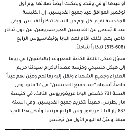
أو عيدها أو في وقت، ويمكنك أيضاً صلاتها يوم أول
نوفمبر الموافق عيد جميع القديسين. إن الكنيسة
المقدسة تقيم، كل يوم من السنة، تذكاراً لقديس. وبقيَ
عدد لا يُحصى من القديسين الغير معروفين، من دون تذكار
خاص بهم؛ لذلك أقام لهم البابا بونيفاسيوس الرابع
(608-615) تذكاراً شاملاً.
فحوّلَ هيكل الآلهة الكذبة المعروف (بالبانتيون) في روما
إلى هيكل مسيحي وكرّسه معبداً لإكرام سيدتنا مريم
العذراء وجميع الشهداء ونقل إليه رفاتهم وعيّن لهم عيداً
خاصاً، أسماه “عيد جميع القديسين” في 12 مايو. وفي
السنة 731 خصّص البابا غريغوريوس الثالث، في كنيسة
مار بطرس، معبداً لتكريم جميع القديسين. وفي السنة
837 زار البابا غريغوريوس الرابع فرنسا وأدخل هذا العيد
فيها، وعيّنَ له اليوم الأول من نوفمبر.