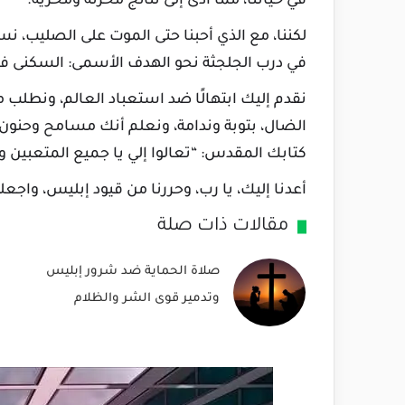
في حياتنا، مما أدى إلى نتائج محزنة ومخزية.
لكننا، مع الذي أحبنا حتى الموت على الصليب، نس
في درب الجلجثة نحو الهدف الأسمى: السكنى في 
نقدم إليك ابتهالًا ضد استعباد العالم، ونطلب م
الضال، بتوبة وندامة، ونعلم أنك مسامح وحنون،
كتابك المقدس: “تعالوا إلي يا جميع المتعبين والثقيل
أعدنا إليك، يا رب، وحررنا من قيود إبليس، واجعل
مقالات ذات صلة
صلاة الحماية ضد شرور إبليس
وتدمير قوى الشر والظلام