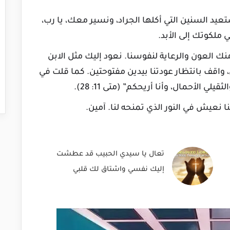
تعيد السنين التي أكلها الجراد، ونسير معك، يا رب،
ملكوتك إلى الأبد.
نك العون والرعاية لنفوسنا. نعود إليك مثل الابن
 واقف بانتظار عودتنا بيدين مفتوحتين. كما قلت في
ي الأحمال، وأنا أريحكم” (متى 11: 28).
نا نعيش في النور الذي تمنحه لنا. آمين.
تعال يا سيدي الحبيب قد عطشت
إليك نفسي واشتاق لك قلبي