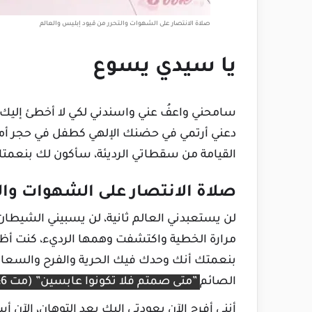
صلاة الانتصار على الشهوات والتحرر من قيود إبليس والعالم
يا سيدي يسوع
سامحني واعفُ عني واسندني لكي لا أخطئ إليك ث
دعني أرتمي في حضنك الإلهي كطفل في حجر أمه، أ
القيامة من سقطاتي الرديئة، سأكون لك بنعمت
صلاة الانتصار على الشهوات وال
لن يستعبدني العالم ثانية، لن يسبيني الشيطان
مرارة الخطية واكتشفت وهمها الرديء، كنت أظنه
بنعمتك أنك وحدك فيك الحرية والفرح والسعادة، 
الصائم
”متى صمتم فلا تكونوا عابسين” (مت 6: 16).
أنني أفرح الآن بعودتي إليك بعد التوهان، الآن