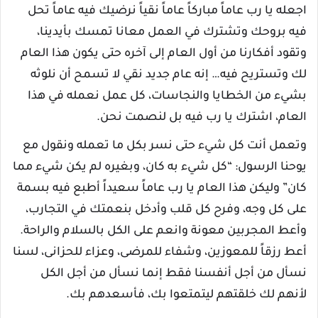
اجعله يا رب عاماً مباركاً عاماً نقياً نرضيك فيه عاماً تحل
فيه بروحك وتشترك في العمل معانا تمسك بأيدينا،
وتقود أفكارنا من أول العام إلى آخره حتى يكون هذا العام
لك وتستريح فيه… إنه عام جديد نقي لا تسمح أن نلوثه
بشيء من الخطايا والنجاسات، كل عمل نعمله في هذا
العام، اشترك يا رب فيه بل لنصمت نحن.
وتعمل أنت كل شيء حتى نسر بكل ما تعمله ونقول مع
يوحنا الرسول: “كل شيء به كان، وبغيره لم يكن شيء مما
كان” وليكن هذا العام يا رب عاماً سعيداً أطبع فيه بسمة
على كل وجه، وفرح كل قلب وأدخل بنعمتك في التجارب،
وأعط المجربين معونة وانعم على الكل بالسلام والراحة.
أعط رزقاً للمعوزين، وشفاء للمرضى، وعزاء للحزانى، لسنا
نسأل من أجل أنفسنا فقط إنما نسأل من أجل الكل
لأنهم لك خلقتهم ليتمتعوا بك، فأسعدهم بك.