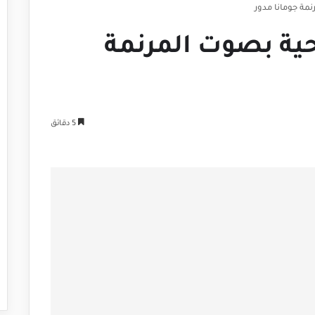
مة جومانا مدور
ية بصوت المرنمة
5 دقائق