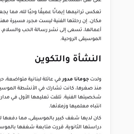
على نقل المشاعر جعلت منها شخصية محبوبة في
تعكس ترانيمها إيمانًا عميقًا وحبًا لله، مما ي
مكان. إن رحلتها الفنية ليست مجرد مسيرة مهنية
أعمالها، تسعى إلى نشر رسالة الحب والسلام،
الموسيقى الروحية.
النشأة والتكوين
ولدت
جومانا مدور
في عائلة لبنانية متواضعة، حي
منذ صغرها، كانت تشارك في الأنشطة الموسيقي
شخصيتها الفنية. تلقت تعليمها الأول في مدار
انتباه معلميها وزملائها.
كان لديها شغف كبير بالموسيقى، مما دفعها ل
دراستها الثانوية، قررت متابعة شغفها بالموسي