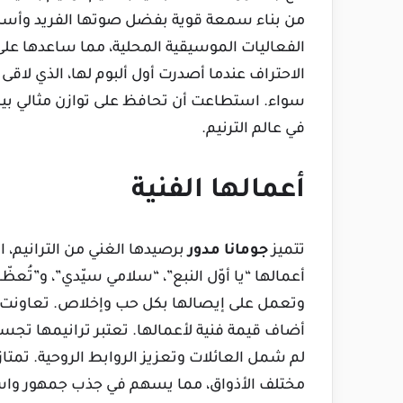
من بناء سمعة قوية بفضل صوتها الفريد وأسلوب
الفعاليات الموسيقية المحلية، مما ساعدها ع
الاحتراف عندما أصدرت أول ألبوم لها، الذي لاقى 
سواء. استطاعت أن تحافظ على توازن مثالي بين 
في عالم الترنيم.
أعمالها الفنية
تتميز
جومانا مدور
برصيدها الغني من الترانيم، 
أعمالها “يا أوّل النبع”، “سلامي سيّدي”، و”تُعظ
وتعمل على إيصالها بكل حب وإخلاص. تعاونت م
أضاف قيمة فنية لأعمالها. تعتبر ترانيمها تجسيد
لم شمل العائلات وتعزيز الروابط الروحية. تمتاز
مختلف الأذواق، مما يسهم في جذب جمهور وا