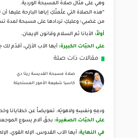
وهي على مثال صلاة المسبحة الوردية.
“هذه الصلاة التي علّمتُكِ إياها البارحة عليها أن 
من غضبي؛ وعليكِ تردادها على مسبحة لمدة تسعة 
أولاً:
الأبانا ثم السلام وقانون الإيمان.
على الحبّات الكبيرة:
أيها الآب الأزلي، أقدّم لك
مقالات ذات صلة
صلاة مسبحة القديسة ريتا دي
كاسيا شفيعة الأمور المستحيلة
ودمِهِ ونفسِهِ ولاهوتِه. تعويضاً عن خطايانا وخط
على الحبّات الصغيرة:
بحقّ آلام يسوع الموجعة 
في النهاية:
أيها الآب القدوس، الإله القوي، الإله