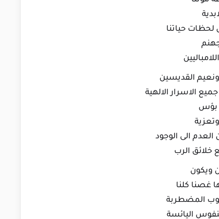
ة موتنا
ابدية
ل لحظات حياتنا
 جهنم
للامباليين
ة ونعيم القديسين
جميع الاسرار الالهية
ل بؤس
وتعزية
ن العدم الى الوجود
ع خلائق الرب
ان ويكون
ها غصنا كلنا
لقلوب المضطربة
للنفوس اليائسة