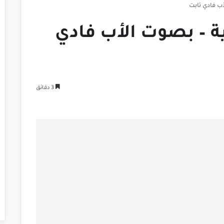
أب فادي تابت
ة – بصوت الأب فادي
3 دقائق