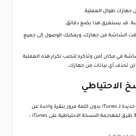
ور وقت الشاشة من جهازك، ويمكنك الوصول إلى جميع
شة في مكان آمن وتذكره لتجنب تكرار هذه العملية
ة لن تحذف أي بيانات من جهازك.
سخ الاحتياطي
هدفنا هو مساعدتك في إنشاء نسخة احتياطية جديدة لـ iTunes بدون كلمة مرور بنقرة واحدة عن
طريق إزالة إعدادات تشفير النسخة الاحتياطية. 3 طرق لمهاجمة النسخة الاحتياطية على iTunes –