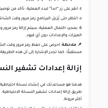
٤: انقر على زر “ابدأ” لبدء العملية. تأكد من توصيل جهازك طوال العملية.
٥: انتظر حتى يُزيل البرنامج رمز مرور وقت الشاشة. قد يستغرق هذا بضع دقائق.
6: بمجرد اكتمال العملية، سيتم إزالة رمز مر
الميزات والإعدادات دون أي قيود.
📌 ملاحظة
: احرص على حفظ رمز مرور وقت الشا
مستقبلًا. كما تجدر الإشارة إلى أن هذه الطريق
إزالة إعدادات تشفير الن
أكثر مرونة.