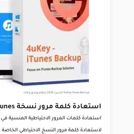
4uKey iTunes Backup الحديث 2026 لنظام ويندوز وماك
استعادة كلمة مرور نسخة iTunes الاحتياطية 4uKey
استعادة كلمات المرور الاحتياطية المنسية في iTunes في دقائق مع ثلاثة أوضاع هجوم متقدمة.
لاستعادة كلمة مرور النسخ الاحتياطي الخاصة 