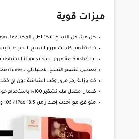
ميزات قوية
حل مشاكل النسخ الاحتياطي المختلفة لـ iTunes
فك تشفير كلمات مرور النسخ الاحتياطية بسر
استعادة كلمة مرور نسخة iTunes الاحتياطية المنسية بسرعة وأمان
تعطيل تشفير النسخ الاحتياطي لـ iTunes بنقرة واحدة
قم بإزالة رمز مرور وقت الشاشة دون أي فقدان
ضمان معدل فك تشفير 100٪ باستخدام خوارزميات متقدمة
متوافق مع أحدث إصدار من iOS / iPad 13.5 و iPhone SE (الثاني)