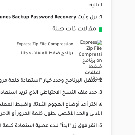
التالية:
1: نزل وثبت
Tunes Backup Password Recovery
مقالات ذات صلة
Express Zip File Compression
برنامج ضغط الملفات مجانا
2: شغل البرنامج وحدد خيار “استعادة كلمة مرور نسخة iTunes الاحتياطية”.
3: حدد ملف النسخ الاحتياطي الذي تريد استعادة كلمة المرور الخاصة به.
٤: اختر أحد أوضاع الهجوم الثلاثة، واضبط المع
الأدنى والحد الأقصى لطول كلمة المرور أو الأح
5: انقر فوق زر “ابدأ” لبدء عملية استعادة كلمة المرور.