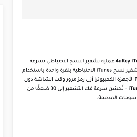
4uKey iT
عملية تشفير النسخ الاحتياطي بسرعة
ويجد كلمة المرور الصحيحة بدقة عالية. عطّل تشفير نسخ iTunes الاحتياطية بنقرة واحدة باستخدام
أداة فتح النسخ الاحتياطي الرائعة لأجهزة iPhone لأجهزة الكمبيوتر! أزل رمز مرور وقت الشاشة دون
iTu
– تُحسّن سرعة فك التشفير إلى 30 ضعفًا من
رسومات المدمجة.