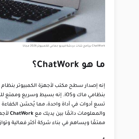
ChatWork برنامج شات دردشة فيديو جماعي للكمبيوتر 2026 مجانا
ما هو ChatWork؟
إنه إصدار سطح مكتب لأجهزة الكمبيوتر بنظام وي
بنظامي ماك وiOS. إنه بسيط وسريع 
تسع أدوات في أداة واحدة، مما يُحسّن الكفاءة و
والمعلومات دائمًا بين يديك مع
ChatWork
لأجه
ممتعًا ويساهم في بناء شركة أكثر فعالية وتوازنً