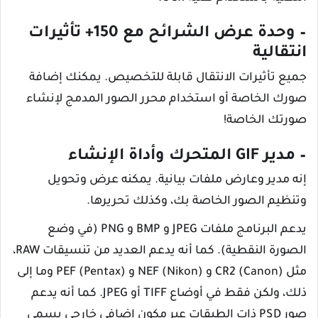
– وحدة عرض الشرائح مع 150+ تأثيرات
انتقالية
جميع تأثيرات الانتقال قابلة للتخصيص. يمكنك إضافة
صورك الخاصة أو استخدام محرر الصور المدمج لإنشاء
صورتك الخاصة!
– مدير GIF المتحرك وأداة الإنشاء
إنه مدير وعارض ملفات بيانية. يمكنه عرض وتحويل
وتنظيم الصور الخاصة بك، وكذلك تحريرها.
يدعم البرنامج ملفات JPEG و BMP و PNG (في وضع
الصورة النقطية). كما أنه يدعم العديد من تنسيقات RAW،
مثل CR2 (Canon) و NEF (Nikon) و PEF (Pentax) وما إلى
ذلك، ولكن فقط في أوضاع TIFF أو JPEG. كما أنه يدعم
صور PSD ذات الطبقات عبر مكون إضافي خارجي يسمى