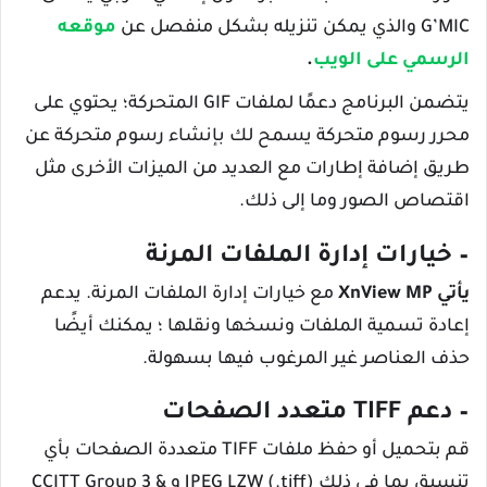
G’MIC والذي يمكن تنزيله بشكل منفصل عن
موقعه
الرسمي على الويب
.
يتضمن البرنامج دعمًا لملفات GIF المتحركة؛ يحتوي على
محرر رسوم متحركة يسمح لك بإنشاء رسوم متحركة عن
طريق إضافة إطارات مع العديد من الميزات الأخرى مثل
اقتصاص الصور وما إلى ذلك.
– خيارات إدارة الملفات المرنة
يأتي XnView MP
مع خيارات إدارة الملفات المرنة. يدعم
إعادة تسمية الملفات ونسخها ونقلها ؛ يمكنك أيضًا
حذف العناصر غير المرغوب فيها بسهولة.
– دعم TIFF متعدد الصفحات
قم بتحميل أو حفظ ملفات TIFF متعددة الصفحات بأي
تنسيق بما في ذلك JPEG LZW (.tiff) و CCITT Group 3 &