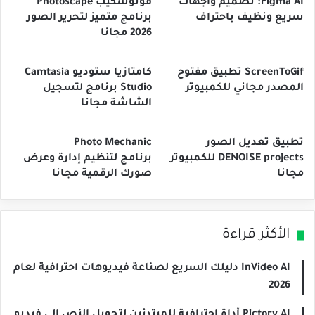
Figma AI: تصميم واجهات
فوتوسكيب Photoscape
سريع ونظيف باحتراف
برنامج متميز لتحرير الصور
2026 مجانا
ScreenToGif تطبيق مفتوح
كامتازيا ستوديو Camtasia
المصدر مجاني للكمبيوتر
Studio برنامج لتسجيل
الشاشة مجانا
تطبيق تعديل الصور
Photo Mechanic
DENOISE projects للكمبيوتر
برنامج لتنظيم إدارة وعرض
مجانا
صورك الرقمية مجانا
الأكثر قراءة
InVideo AI دليلك السريع لصناعة فيديوهات احترافية لعام
2026