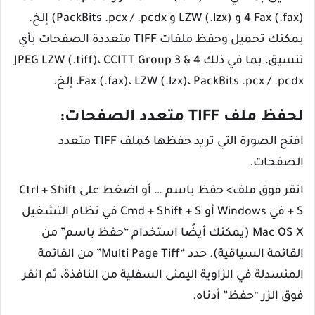
4 Fax (.fax) و LZW (.lzx) و PackBits .pcx / .pcdx) إلخ.
يمكنك تحميل وحفظ ملفات TIFF متعددة الصفحات بأي
تنسيق، بما في ذلك JPEG LZW (.tiff)، CCITT Group 3 & 4
Fax (.fax)، LZW (.lzx)، PackBits .pcx / .pcdx، إلخ.
لحفظ ملف TIFF متعدد الصفحات:
افتح الصورة التي تريد حفظها كملف TIFF متعدد
الصفحات.
انقر فوق ملف> حفظ باسم … أو اضغط على Ctrl + Shift
+ S في Windows أو Cmd + Shift + S في نظام التشغيل
Mac OS X (يمكنك أيضًا استخدام “حفظ باسم” من
القائمة السياقية). حدد “Multi Page Tiff” من القائمة
المنسدلة في الزاوية اليمنى السفلية من النافذة، ثم انقر
فوق الزر “حفظ” أدناه.