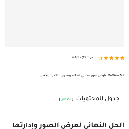
4.4/5 - (13 صوت)
XnView MP عارض صور مجاني لنظام ويندوز، ماك و لينكس
جدول المحتويات
اظهار
الحل النهائي لعرض الصور وإدارتها