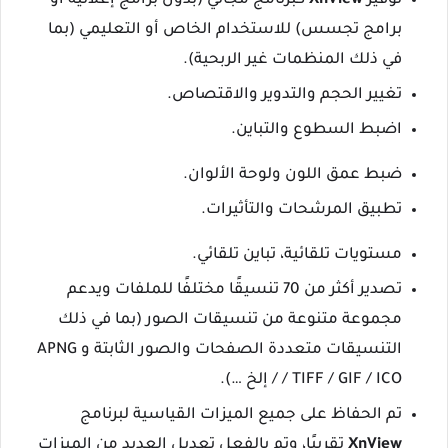
توفير
XnView
كبرنامج مجاني (بدون برامج إعلانية أو
برامج تجسس) للاستخدام الخاص أو التعليمي (بما
في ذلك المنظمات غير الربحية).
تغيير الحجم والتدوير والاقتصاص.
اضبط السطوع والتباين.
ضبط عمق اللون ولوحة الألوان.
تطبيق المرشحات والتأثيرات.
مستويات تلقائية، تباين تلقائي.
تصدير أكثر من 70 تنسيقًا مختلفًا للملفات ويدعم
مجموعة متنوعة من تنسيقات الصور (بما في ذلك
التنسيقات متعددة الصفحات والصور الثابتة و APNG
/ TIFF / GIF / ICO / إلخ …).
تم الحفاظ على جميع الميزات القياسية لبرنامج
XnView
تقريبًا، وتم بالفعل تعديل العديد من الميزات