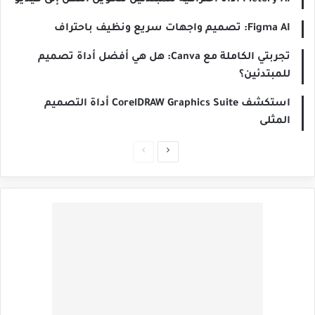
Pictory AI أداة احترافية للمبتدئين لتحويل النص إلى فيديو
Figma AI: تصميم واجهات سريع ونظيف باحتراف
تجربتي الكاملة مع Canva: هل هي أفضل أداة تصميم
للمبتدئين؟
استكشف CorelDRAW Graphics Suite أداة التصميم
المثلى
الصفحة
الصفحة
التالية
السابقة