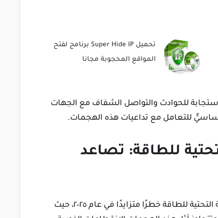
تحميل Super Hide IP برنامج لفتح
المواقع المحجوبة مجانا
استجابة للحوادث والتواصل الشفاف مع الجهات
أساسيٌّ للتعامل مع تداعيات هذه الهجمات.
لتحتية للطاقة: تصاعد
تُشكّل الهجمات الإلكترونية التي تستهدف البنية التحتية للطاقة خطرًا متزايدًا في عام ٢٠٢٥، حيث