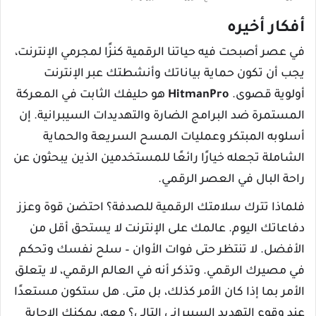
أفكار أخيره
في عصر أصبحت فيه حياتنا الرقمية كنزًا لمجرمي الإنترنت،
يجب أن تكون حماية بياناتك وأنشطتك عبر الإنترنت
أولوية قصوى.
HitmanPro
هو حليفك الثابت في المعركة
المستمرة ضد البرامج الضارة والتهديدات السيبرانية. إن
أسلوبه المبتكر وعمليات المسح السريعة والحماية
الشاملة تجعله خيارًا رائعًا للمستخدمين الذين يبحثون عن
راحة البال في العصر الرقمي.
فلماذا تترك سلامتك الرقمية للصدفة؟ احتضن قوة وعزز
دفاعاتك اليوم. عالمك على الإنترنت لا يستحق أقل من
الأفضل. لا تنتظر حتى فوات الأوان – سلح نفسك وتحكم
في مصيرك الرقمي. وتذكر أنه في العالم الرقمي، لا يتعلق
الأمر بما إذا كان الأمر كذلك، بل متى. هل ستكون مستعدًا
عند وقوع التهديد السيبراني التالي؟ معه، يمكنك الإجابة