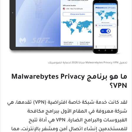
تحميل Malwarebytes Privacy VPN مجانا 2026 لحماية خصوصيتك
ما هو برنامج Malwarebytes Privacy
VPN؟
لقد كانت خدمة شبكة خاصة افتراضية (VPN) تقدمها، هي
شركة معروفة في المقام الأول ببرامج مكافحة
الفيروسات والبرامج الضارة. VPN هي أداة تتيح
للمستخدمين إنشاء اتصال آمن ومشفر بالإنترنت، مما