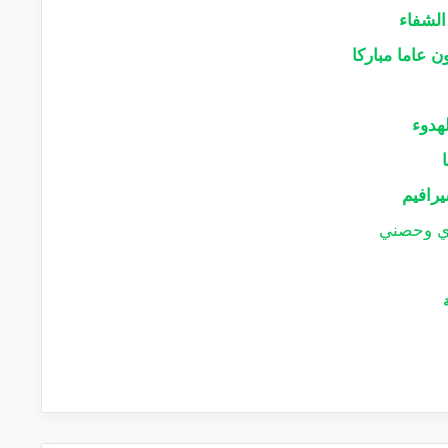
الشفاء
ن عاما مباركا
هدوء
يرافيم
دي وحصني