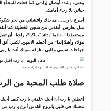
وهني، وشدد أوصال إرادتي كما فعلت للمخلّع الذ
حياتي بلا رجاء أمامك.
أسرع يا رب… مد يدك وانتشلني من بحر شكوكي
مثل بطرس. أنقذني من سجن الخطيئة كما أنقذت ا
مستعطفا “، نادما”، تائبا”، باكيا”، راجيا” أن 
هؤلاء وأشدّ إثما” من أعظم الآثمين. لكنني أثق
جراحات نفسي وقلبي النازفة سواك أنت يا ربي 
دعاء التوبة – يا رب اقبل توبتي كما قبلت توبة المرأة الخاطئة
صلاة طلب المحبة من الر
أعطني يا رب أن أحبك علمني يا رب كيف أحبك،
محبتك في قلبي بالروح القدس أنزع يا رب من 