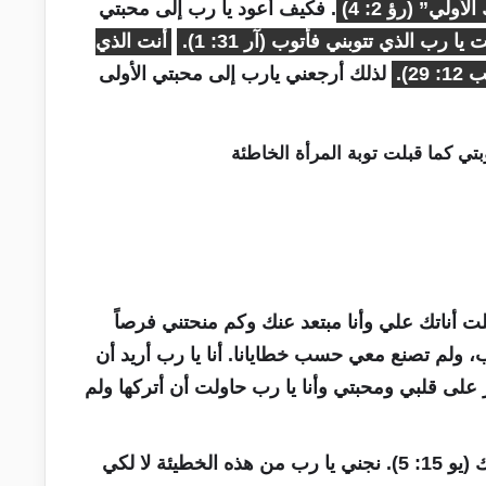
لي” (رؤ 2: 4)
. فكيف أعود يا رب إلى محبتي
 يا رب الذي تتوبني فأتوب (آر 31: 1).
أنت الذي
2).
لذلك أرجعني يارب إلى محبتي الأولى
 أناتك علي وأنا مبتعد عنك وكم منحتني فرصاً
، ولم تصنع معي حسب خطايانا. أنا يا رب أريد أن
لى قلبي ومحبتي وأنا يا رب حاولت أن أتركها ولم
أعطني القوة أن أتركها لأنه بدونك لا أستطيع ذلك (يو 15: 5). نجني يا رب من هذه الخطيئة لا لكي