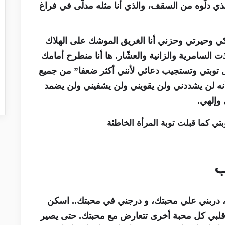
ي دلّوه من السقف، والذي أنا مثله مدلّى في فراغ
 وحيرتي وحزني أنا الغريق الموشك على الهلاك
لسامرية والزانية والعشّار. ها أنا منطرح أمامك
تقبل توبتي وتستجيب دعائي لأنني أكثر ضعفا” من جميع
 أنه لن يشددني ولن يقويني ولن يشفيني ولن يضمد
وإلهي.
ب
 دربني علي محبتك، و درجني في محبتك.. اسكن
قلبي كل محبة أخرى تتعارض مع محبتك. حتى يصير