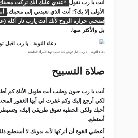
أنت يا رب تقول
“عندي عليك أنك تركت محبتك الأو
الأولى إلا بك؟! أنت الذي تعيدني إلى محبتك،
أنت
تمنحني حرارة الروح لأنك أنت يارب نار آكلة (عب 12: 9
بل والأكثر منها.
دعاء التوبة – يا رب اقبل توبتي كما قبلت توبة المرأة الخاطئة
صلاة التسبيح
أنت يا رب حنون وطيب أنت طويل الأناة كم أطلت
لكي أرجع إليك وكم غفرت لي أيها الغفور المحب
أحبك ولكن الخطية تعوق طريقي إليك، وتسيطر ع
أستطع.