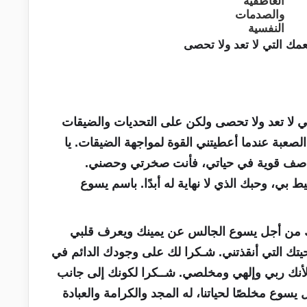
 لا تعد ولا تحصى ولكن على التحديات والضيقات
لصعبة عندما أعطيتني القوة لمواجهة الضيقات. يا
واصف قوية في حياتي، فأنت صخرتي وحصني.
بي، وحبك الذي لا نهاية له أبدًا. باسم يسوع
ك من أجل يسوع الجالس عن يمينك ويعرف قلبي
ك التي أنقذتني. شـكرا لك على وجودك الدائم في
 لأنك ربي وإلهي ومخلصي. شــكرا لكونك إلى جانب
يسوع مخلصًا لحياتنا، له المجد والكرامة والعبادة