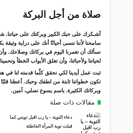
صلاة من أجل البركة
أشـكرك على حبك الكبير وبركتك على حياتنا. شك
سامحنا لأننا ننسى أحيانًا أنك على دراية وثيقة ب
نسألك أن تغمرنا اليوم في بركاتك وصلاحك. وأن
لحياتنا ولأحبائنا، وأن تغلق الأبواب الخطأ وتحمينا
ثبت عمل أيدينا لكي نحقق كلّما قدمته لنا في هذ
تكون خطواتنا ثابتة من لطفك وحبك. أعطنا قلبًا 
وبركاتك الكثيرة. باسم يسوع نصلي، آمين.
مقالات ذات صلة
دعاء التوبة – يا رب اقبل توبتي كما
قبلت توبة المرأة الخاطئة