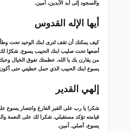
والسجود إلى أبد الآبدين، آمين.
أيها الإله القدوس
كيف يمكنك أن تقف لترى ابنك الوحيد تحت وط
أضعها تحت صليب ابنك الحبيب يسوع. شكرًا لك ع
من يقارن بك يا الله. عظمتك تفوق الخيال وحب
يسوع ابنك الحبيب الذي حمل خطيتي حتى أكون ا
إلهي القدير
شكرا يا رب على القبر الفارغ وانتصار يسوع ع
قيامته تؤكد مستقبلي. شكرا لك على النعمة والم
يسوع، أصلي. آمين.