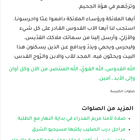
وتزجّهـم في هـوّة الجحـيم.
أيهـا الملائكة ورؤسـاء الملائكة دافعـوا عـنـّا واحـرسـونـا.
اسـتجـب لنا أيهـا الآب القـدوس القـادر على كل شـيء
والأزليّ، وأرسـل إلينا من سـمائك ملاكك القدّيـس،
وليحرس ويحمي ويذدْ ويدافع عـن الذين يسـكنون هـذا
البيـت ويحـلـّون فيـه. المجـد للآب والابـن والـرّوح القـدس:
الله القـدوس، الله القـويّ، الله المنتصر، من الآن وكل أوان
وإلى الأبـد ـ آمـين.
صلوات الكنيسة
المزيد من الصلوات
صلاة لأمنا مريم العذراء في بداية النهار مع الطلبة
مراحل درب الصليب يكتبها مسيحيو الشرق