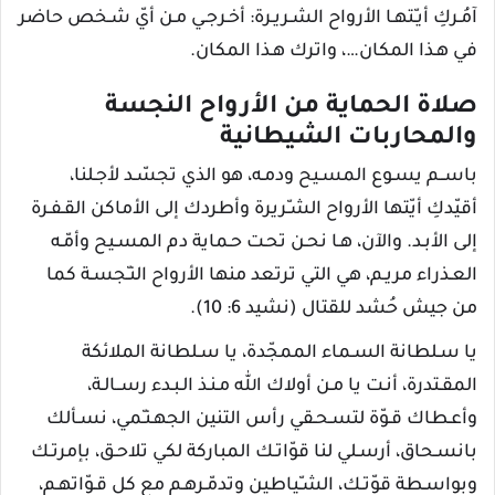
آمُـركِ أيـّتهـا الأرواح الشـريـرة: أخـرجـي مـن أيّ شـخص حاضر
في هـذا المكان…، واترك هـذا المكان.
صلاة الحماية من الأرواح النجسة
والمحاربات الشيطانية
باســم يسـوع المسـيح ودمـه، هو الذي تجسّـد لأجـلنا،
أقيّدكِ أيّتها الأرواح الشـّريرة وأطردك إلى الأماكن القـفـرة
إلى الأبـد. والآن، هـا نحـن تحـت حـماية دم المسـيح وأمّـه
العـذراء مريـم، هي التي ترتعد منها الأرواح النـّجسـة كما
من جيش حُشد للقتال (نشيد 6: 10).
يا سـلطانة السـماء الممجّدة، يا سـلطانة الملائكة
المقـتدرة، أنـت يا مـن أولاك الله مـنـذ الـبـدء رســالـة،
وأعـطاك قـوّة لتسـحـقي رأس التنين الجهـنـّمي، نسـألك
بانسـحاق، أرسـلي لنا قوّاتـك المباركة لكي تلاحـق، بإمرتـك
وبواسـطة قوّتـك، الشـّياطين وتدمّـرهـم مع كل قـوّاتهـم،