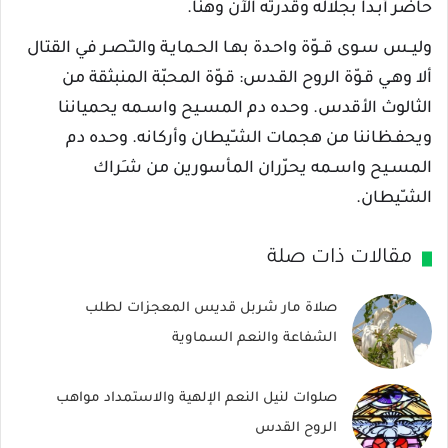
حاضر أبـدا بجلاله وقدرته الآن وهنا.
وليــس سـوى قــوّة واحـدة بهـا الحـمايـة والنـّصـر في القتال
ألا وهـي قـوّة الروح القـدس: قـوّة المحبّة المنبثقة من
الثالوث الأقدس. وحـده دم المسـيح واسـمه يحمياننا
ويحفـظاننا من هجمات الشـّيطان وأركانه. وحـده دم
المسـيح واسـمه يحرّران المأسورين من شـِراك
الشـّيطان.
مقالات ذات صلة
صلاة مار شربل قديس المعجزات لطلب
الشفاعة والنعم السماوية
صلوات لنيل النعم الإلهية والاستمداد مواهب
الروح القدس