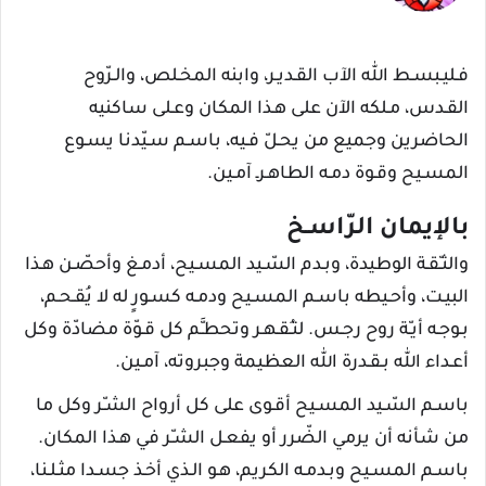
فـليـبسـط الله الآب القـديـر، وابنه المخـلص، والـرّوح
القـدس، مـلكه الآن على هـذا المكان وعـلى ساكنيه
الحاضرين وجميع من يحـلّ فـيه، باسـم سـيّدنا يسـوع
المسـيح وقـوة دمـه الطاهـرـ آمـين.
بالإيمان الرّاسـخ
والثـّقـة الوطيدة، وبـدم السّـيد المسـيح، أدمـغ وأحصّـن هـذا
البيـت، وأحـيطه باسـم المسـيح ودمـه كسـورٍ له لا يُقـحـم،
بـوجـه أيـّة روح رجـس. لتـُقـهـر وتحطـَّم كل قـوّة مضادّة وكل
أعـداء الله بـقـدرة الله العظيمة وجبروته، آمـين.
باسـم السّـيد المسـيح أقـوى على كل أرواح الشـّر وكل ما
من شأنه أن يرمي الضّرر أو يفعـل الشـّر في هـذا المكان.
باسـم المسـيح وبـدمـه الكريم، هـو الـذي أخـذ جسـدا مثـلـنا،