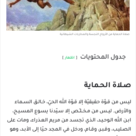
صلاة الحماية من الأرواح النجسة والمحاربات الشيطانية
جدول المحتويات
اظهار
صـلاة الحـماية
ليـس من قـوّة حقيقيّة إلا قـوّة الله الحيّ، خـالـق السـماء
والأرض. ليــس من مـخــلـّـص إلا سـيّدنا يسـوع المسـيـح،
ابـن الله الـوحـيـد، الـذي تجسـد من مريم العـذراء، ومات على
الصـليـب، وقـبـر، وقـام، ودخل في المجد حـيّا إلى الأبـد، وهو