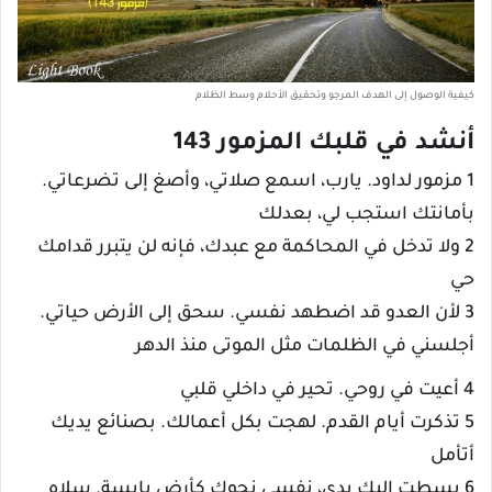
كيفية الوصول إلى الهدف المرجو وتحقيق الأحلام وسط الظلام
أنشد في قلبك المزمور 143
1 مزمور لداود. يارب، اسمع صلاتي، وأصغ إلى تضرعاتي.
بأمانتك استجب لي، بعدلك
2 ولا تدخل في المحاكمة مع عبدك، فإنه لن يتبرر قدامك
حي
3 لأن العدو قد اضطهد نفسي. سحق إلى الأرض حياتي.
أجلسني في الظلمات مثل الموتى منذ الدهر
4 أعيت في روحي. تحير في داخلي قلبي
5 تذكرت أيام القدم. لهجت بكل أعمالك. بصنائع يديك
أتأمل
6 بسطت إليك يدي، نفسي نحوك كأرض يابسة. سلاه