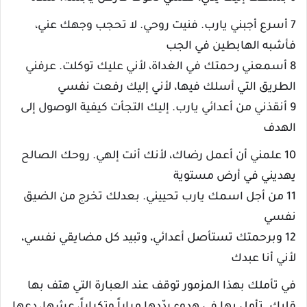
7 أسرع أجبني يارب. فنيت روحي. لا تحجب وجهك عني،
فأشبه الهابطين في الجب
8 أسمعني رحمتك في الغداة، لأني عليك توكلت. عرفني
الطريق التي أسلك فيها، لأني إليك رفعت نفسي
9 أنقذني من أعدائي يارب. إليك التجأت كيفية الوصول إلى
الهدف
10 علمني أن أعمل رضاك، لأنك أنت إلهي. روحك الصالح
يهديني في أرض مستوية
11 من أجل اسمك يارب تحييني. بعدلك تخرج من الضيق
نفسي
12 وبرحمتك تستأصل أعدائي، وتبيد كل مضايقي نفسي،
لأني أنا عبدك
في تأملك بهذا المزمور توقف عند العبارة التي هتف بها
قلبك. تأمل بها في هدوء ردّدها مراراً وتكراراً، عشها، دعها