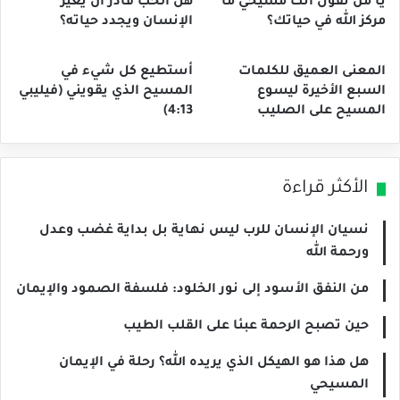
يا من تقول أنك مسيحي ما
هل الحب قادر أن يغير
مركز الله في حياتك؟
الإنسان ويجدد حياته؟
المعنى العميق للكلمات
أستطيع كل شيء في
السبع الأخيرة ليسوع
المسيح الذي يقويني (فيليبي
المسيح على الصليب
4:13)
الأكثر قراءة
نسيان الإنسان للرب ليس نهاية بل بداية غضب وعدل
ورحمة الله
من النفق الأسود إلى نور الخلود: فلسفة الصمود والإيمان
حين تصبح الرحمة عبئا على القلب الطيب
هل هذا هو الهيكل الذي يريده الله؟ رحلة في الإيمان
المسيحي