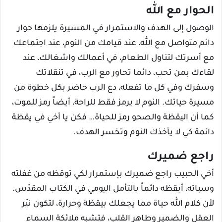
الحوار مع الله
الوصول إلى الهدف والاستمرار في المسيرة يلزمها حوار
دائم متواصل مع الله، عند قيامك من النوم، عند اجتماعك
مع أسرتك لتناول الطعام، في أعمالك واشغالك، عند
لقاءك بمن تحب، دائما تحاور مع الرب، في تنقلاتك
وسفرك وفي كل ما تفعله، دع الرب حاضر بكل خطوة من
مسيرة حياتك. النوم لا يرمز فقط للراحة، أيضاً رمز للموت،
كما أن اليقظة والصحو رمز للحياة… فكن يا أخي في يقظة
دائمة كي لا يأخذك النوم وتخسر الهدف.
راجع ضميرك
أخي الحبيب راجع ضميرك بإستمرار لكي توقظه من غفلته
وسباته، أيقظه دائماً بالتأمل اليومي في الكتاب المقدّس.
لأن كلام الله حياة مما يجعلك بيقظة وحرارة، لتكون نيّر
العقل والضمير وطاهر القلب، فتشبه ملائكة السماء