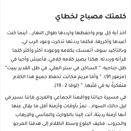
كلمتك مصباح لخطاي
آخذ آية كل يوم واحفظها وارددها طوال النهار… أينما كنت
أعيدها وأكررها، فكلما رددتها تذكرت وعود الرب لي،
وبالتأكيد سوف أتمسك بكلامه ووعوده أكثر وأكثر كلما
قرأته ورددته. هكذا يصير كلامه كلامي، فأعيش وأحيا في
ظل جناحيه. ” الساكن في ستر العلي، في ظل القدير يبيت”
(مزمور 91). ” وأما مريم فكانت تحفظ جميع هذا الكلام
متفَكرةً به في قلْبها. ” (لوقا 2 : 19).
في مسيرة حياتنا وواقعنا الجماعي والفردي فإننا نسير في
ليل حالك السواد.. نمرّ بأوقات وأزمنة أقل ما يقال عنها
أنها أزمنة رديئة، أتت إلينا بالكوارث والمآسي والإرهاب
والحروب. فكيف البلوغ وسط الظلام إلى هدفنا المرجو