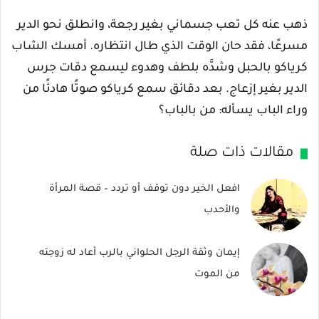
ذهب عنه كل تعب جسماني بغير رجعة، وانطلق نحو الدير
مسرعًا، فقد حان الوقت الذي طال انتظاره. أمسك الشاب
كرياكو بالحبل وشدَّه بلطف وهدوء ليسمع دقات جرس
الدير بغير إزعاج. بعد دقائق سمع كرياكو صوتًا هادئًا من
وراء الباب يسأله: من بالباب؟
مقالات ذات صلة
افعل الخير دون توقف أو تردد – قصة المرأة
والأحدب
إيمان وثقة الرجل الحلواني بالرب أعاد له زوجته
من الموت