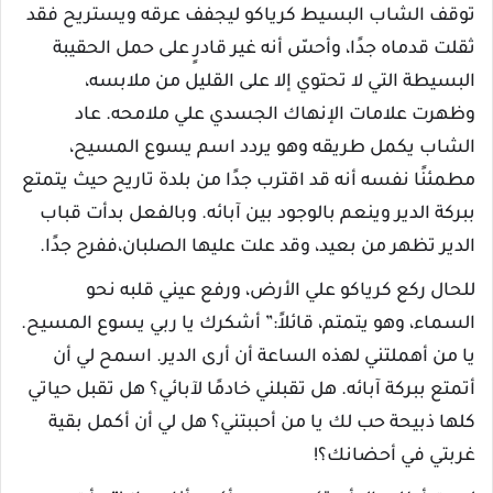
توقف الشاب البسيط كرياكو ليجفف عرقه ويستريح فقد
ثقلت قدماه جدًا، وأحسّ أنه غير قادرٍ على حمل الحقيبة
البسيطة التي لا تحتوي إلا على القليل من ملابسه،
وظهرت علامات الإنهاك الجسدي علي ملامحه. عاد
الشاب يكمل طريقه وهو يردد اسم يسوع المسيح،
مطمئنًا نفسه أنه قد اقترب جدًا من بلدة تاريح حيث يتمتع
ببركة الدير وينعم بالوجود بين آبائه. وبالفعل بدأت قباب
الدير تظهر من بعيد، وقد علت عليها الصلبان،ففرح جدًا.
للحال ركع كرياكو علي الأرض، ورفع عيني قلبه نحو
السماء، وهو يتمتم، قائلاً:” أشكرك يا ربي يسوع المسيح.
يا من أهملتني لهذه الساعة أن أرى الدير. اسمح لي أن
أتمتع ببركة آبائه. هل تقبلني خادمًا لآبائي؟ هل تقبل حياتي
كلها ذبيحة حب لك يا من أحببتني؟ هل لي أن أكمل بقية
غربتي في أحضانك؟!