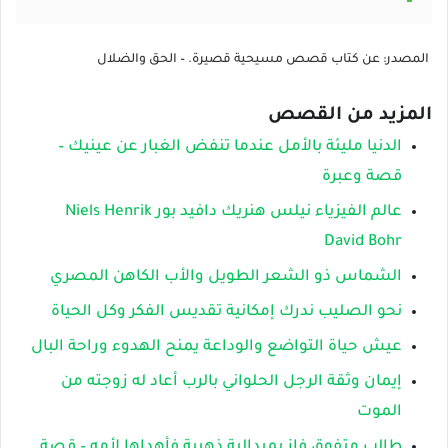
المصدر: عن كتاب قصص مسيحية قصيرة. – الحق والضلال
المزيد من القصص
الدنيا مليئة بالأمل عندما تنفض الغبار عن عينيك –
قصة وعبرة
عالم الفيزياء نيلس هنريك دافيد بور Niels Henrik
David Bohr
الشماس ذو الشعر الطويل والأب الكاهن المصري
نحو الصليب ندرك إمكانية تقديس الفكر وكل الحياة
عيش حياة التواضع والوداعة يمنح الهدوء وراحة البال
إيمان وثقة الرجل الحلواني بالرب أعاد له زوجته من
الموت
طالب متفوق فاز بميدالية ذهبية فأهداها لأمه – قصة