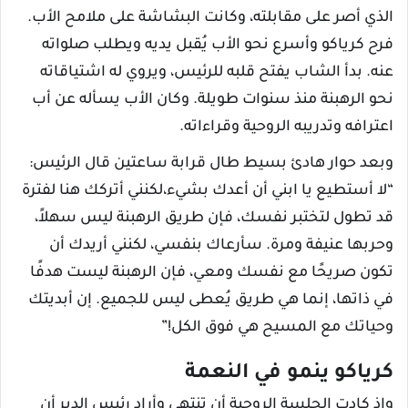
الذي أصر على مقابلته، وكانت البشاشة على ملامح الأب.
فرح كرياكو وأسرع نحو الأب يُقبل يديه ويطلب صلواته
عنه. بدأ الشاب يفتح قلبه للرئيس، ويروي له اشتياقاته
نحو الرهبنة منذ سنوات طويلة. وكان الأب يسأله عن أب
اعترافه وتدريبه الروحية وقراءاته.
وبعد حوار هادئ بسيط طال قرابة ساعتين قال الرئيس:
“لا أستطيع يا ابني أن أعدك بشيء،لكنني أتركك هنا لفترة
قد تطول لتختبر نفسك، فإن طريق الرهبنة ليس سهلاً،
وحربها عنيفة ومرة. سأرعاك بنفسي، لكنني أريدك أن
تكون صريحًا مع نفسك ومعي، فإن الرهبنة ليست هدفًا
في ذاتها، إنما هي طريق يُعطى ليس للجميع. إن أبديتك
وحياتك مع المسيح هي فوق الكل!”
كرياكو ينمو في النعمة
وإذ كادت الجلسة الروحية أن تنتهي وأراد رئيس الدير أن