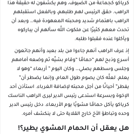
كرياكو كجماعة من الضيوف، وهم يكشفون له حقيقة هذا
الراهب. حقق الرئيس لهم طلبهم، وبالفعل استقبلهم
الراهب باهتمام شديد ومحبته المعهودة فيه… وبعد أن
تحدث معهم كثيرًا عن ملكوت اللَّه سألهم أن يباركوه
ويأكلوا عنده فقبلوا طلبه.
إذ عرف الراهب أنهم جاءوا من بلد بعيد وأنهم جائعون
أسرع وذبح لهم “حمامًا “وقام بشيِّه ثم وضعه أمامهم
وجلس وسطهم يصلي… وكان اليوم ” أربعاء “وهو لا
يعلم. لعلَّه كان يصوم طول العام، وإنما يضطر أن”
يفطر” أحيانًا من أجل محبته لإضافة الغرباء. استأذن أحد
الإخوة وبسرعة استدعى رئيس الدير ليرى الراهب الناسك
كرياكو يأكل حمامًا مشويًا يوم الأربعاء. دخل رئيس الدير
وحده وتباطؤ الأخ خارج القلاية حتى لا ينكشف أمره.
هل يعقل أن الحمام المشوي يطير؟!