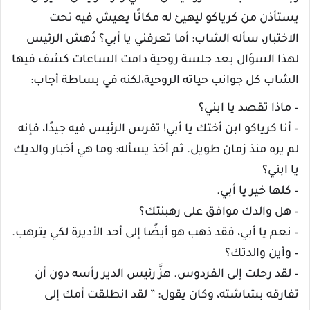
يستأذن من كرياكو ليهيئ له مكانًا يعيش فيه تحت
الاختبار، سأله الشاب: أما تعرفني يا أبي؟ دُهش الرئيس
لهذا السؤال بعد جلسة روحية دامت الساعات كشف فيها
الشاب كل جوانب حياته الروحية،لكنه في بساطة أجاب:
– ماذا تقصد يا ابني؟
– أنا كرياكو ابن أختك يا أبي! تفرس الرئيس فيه جيدًا، فإنه
لم يره منذ زمان طويل. ثم أخذ يسأله: وما هي أخبار والديك
يا ابني؟
– كلها خير يا أبي.
– هل والدك موافق على رهبنتك؟
– نعم يا أبي، فقد ذهب هو أيضًا إلى أحد الأديرة لكي يترهب.
– وأين والدتك؟
– لقد رحلت إلى الفردوس. هزَّ رئيس الدير رأسه دون أن
تفارقه بشاشته، وكان يقول: ” لقد انطلقت أمك إلى