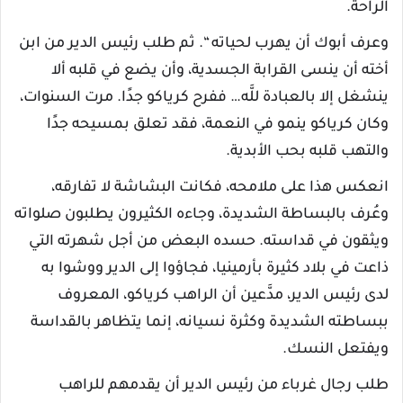
الراحة.
وعرف أبوك أن يهرب لحياته “. ثم طلب رئيس الدير من ابن
أخته أن ينسى القرابة الجسدية، وأن يضع في قلبه ألا
ينشغل إلا بالعبادة للَّه… ففرح كرياكو جدًا. مرت السنوات،
وكان كرياكو ينمو في النعمة، فقد تعلق بمسيحه جدًا
والتهب قلبه بحب الأبدية.
انعكس هذا على ملامحه، فكانت البشاشة لا تفارقه،
وعُرف بالبساطة الشديدة، وجاءه الكثيرون يطلبون صلواته
ويثقون في قداسته. حسده البعض من أجل شهرته التي
ذاعت في بلاد كثيرة بأرمينيا، فجاؤوا إلى الدير ووشوا به
لدى رئيس الدير، مدَّعين أن الراهب كرياكو، المعروف
ببساطته الشديدة وكثرة نسيانه، إنما يتظاهر بالقداسة
ويفتعل النسك.
طلب رجال غرباء من رئيس الدير أن يقدمهم للراهب