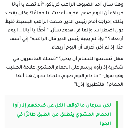
وهنا سأل أحد الضيوف الراهب كرياكو: “ألا تعلم يا أبانا
كرياكو أن اليوم صوم، فكيف أعددت لنا حمامًا؟ وكان يقصد
بذلك إحراجه أمام رئيس الدير. صمت الراهب البسيط قليلاً
دون اضطراب، وإنما في هدوء سأل: ” أحقًا يا أبانا… اليوم
أربعاء؟ ” وإذ لم يجبه رئيس الدير قال الراهب:” إني آسف
جدًا، إذ لم أكن أعرف أن اليوم أربعاء.
فهل تسمحوا للحمام أن يطير؟ “ضحك الحاضرون في
سُخرية إذ رأوه يرسم على الحمام المشوي علامة الصليب
وهو يقول: ” ما دام اليوم صوم، فلماذا تبقون هنا أيها
الحمام؟! فلتطيروا إذن!”
لكن سرعان ما توقف الكل عن ضحكهم إذ رأوا
الحمام المشوي ينطلق من الطبق طائرًا في
الجو!