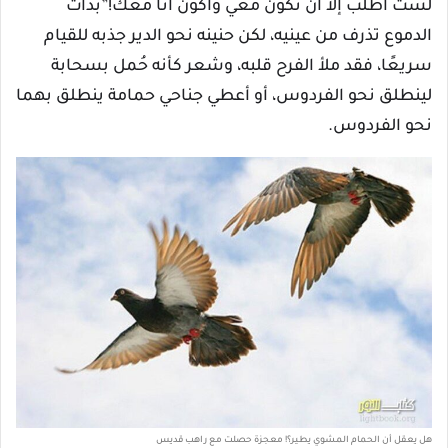
لست أطلب إلا أن تكون معي وأكون أنا معك!”بدأت
الدموع تذرف من عينيه، لكن حنينه نحو الدير جذبه للقيام
سريعًا، فقد ملأ الفرح قلبه، وشعر كأنه حُمل بسحابة
لينطلق نحو الفردوس، أو أعطي جناحي حمامة ينطلق بهما
نحو الفردوس.
هل يعقل أن الحمام المشوي يطير؟! معجزة حصلت مع راهب قديس