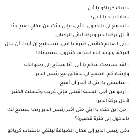
– ابنك كرياكو يا أبي!
– ماذا تريد يا ابني؟
– اسمح لي بالدخول يا أبي، فإني جئت من مكانٍ بعيدٍ جدًا
لأنال بركة الدير وبركة آبائي الرهبان.
– في العالم كنائس كثيرة يا ابني. تستطيع إن أردت أن تنال
البركة، ويوجد آباء اعتراف كثيرون يسندونك!
– لقد سمعت عنكم يا أبي. أنا محتاج إلى صلواتكم
وإرشادكم. اسمح لي بدقائق مع رئيس الدير.
– سامحني يا ابني لا أقدر أن أفتح.
– أرجو من أجل المحبة اقبلني فإني غريب وتحملت الكثير
لأنال بركة الدير.
– من أين جئت يا ابني حتى أخبر رئيس الدير ربما يسمح لك
بالدخول إلى فترة قصيرة؟
دخل رئيس الدير إلى مكان الضيافة ليلتقي بالشاب كرياكو