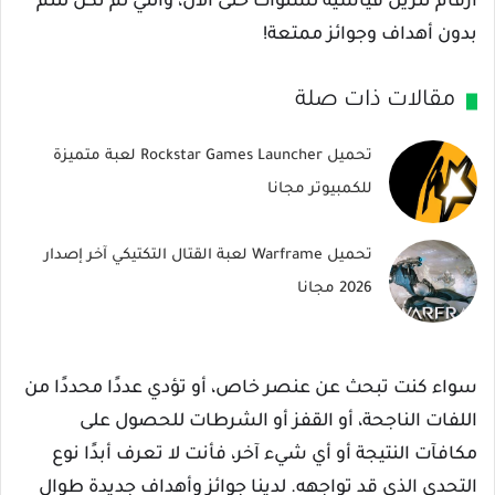
أرقام تنزيل قياسية لسنوات حتى الآن، والتي لم تكن لتتم
بدون أهداف وجوائز ممتعة!
مقالات ذات صلة
تحميل Rockstar Games Launcher لعبة متميزة
للكمبيوتر مجانا
تحميل Warframe لعبة القتال التكتيكي آخر إصدار
2026 مجانا
سواء كنت تبحث عن عنصر خاص، أو تؤدي عددًا محددًا من
اللفات الناجحة، أو القفز أو الشرطات للحصول على
مكافآت النتيجة أو أي شيء آخر، فأنت لا تعرف أبدًا نوع
التحدي الذي قد تواجهه. لدينا جوائز وأهداف جديدة طوال