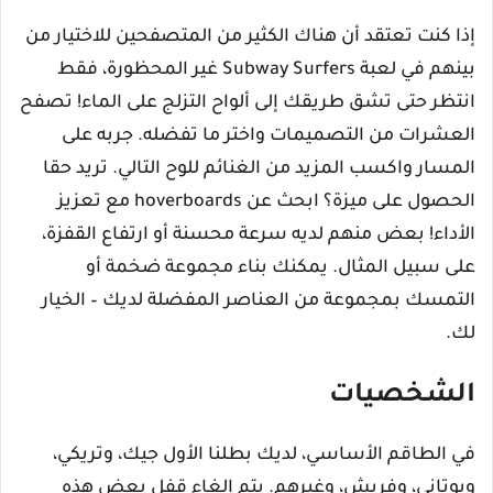
إذا كنت تعتقد أن هناك الكثير من المتصفحين للاختيار من
بينهم في لعبة Subway Surfers غير المحظورة، فقط
انتظر حتى تشق طريقك إلى ألواح التزلج على الماء! تصفح
العشرات من التصميمات واختر ما تفضله. جربه على
المسار واكسب المزيد من الغنائم للوح التالي. تريد حقا
الحصول على ميزة؟ ابحث عن hoverboards مع تعزيز
الأداء! بعض منهم لديه سرعة محسنة أو ارتفاع القفزة،
على سبيل المثال. يمكنك بناء مجموعة ضخمة أو
التمسك بمجموعة من العناصر المفضلة لديك – الخيار
لك.
الشخصيات
في الطاقم الأساسي، لديك بطلنا الأول جيك، وتريكي،
ويوتاني، وفريش، وغيرهم. يتم إلغاء قفل بعض هذه