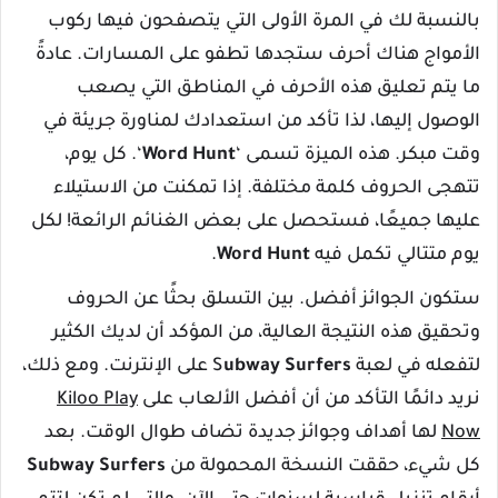
بالنسبة لك في المرة الأولى التي يتصفحون فيها ركوب
الأمواج هناك أحرف ستجدها تطفو على المسارات. عادةً
ما يتم تعليق هذه الأحرف في المناطق التي يصعب
الوصول إليها، لذا تأكد من استعدادك لمناورة جريئة في
وقت مبكر. هذه الميزة تسمى ‘
Word Hunt
‘. كل يوم،
تتهجى الحروف كلمة مختلفة. إذا تمكنت من الاستيلاء
عليها جميعًا، فستحصل على بعض الغنائم الرائعة! لكل
يوم متتالي تكمل فيه
Word Hunt
.
ستكون الجوائز أفضل. بين التسلق بحثًا عن الحروف
وتحقيق هذه النتيجة العالية، من المؤكد أن لديك الكثير
لتفعله في لعبة S
ubway Surfers
على الإنترنت. ومع ذلك،
نريد دائمًا التأكد من أن أفضل الألعاب على
Kiloo Play
Now
لها أهداف وجوائز جديدة تضاف طوال الوقت. بعد
كل شيء، حققت النسخة المحمولة من
Subway Surfers