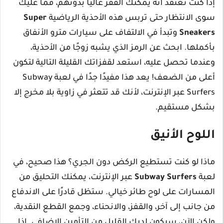
إذا كنت تعتقد أنه يمكنك القفز عالياً بدونهم، فما عليك
سوى الانتظار حتى تربس هذه الأحذية الرياضية
Super
Sneakers
وتبدأ في الالتفاف على سيارات مترو الأنفاق
بأكملها. ابحث عن الرمز الذي يشبه زوجًا من الأحذية،
وعندما تحصل عليه، استعد لقفزاتك القليلة التالية لتكون
أعلى من الضعف! يعد هذا مفيدًا جدًا في لعبة Subway
Surfers عبر الإنترنت، لأنك قد تتعثر في زاوية بلا مخرج إلا
بشكل مستقيم.
اللوح الأنيق
ماذا لو كنت تستطيع الركض دون الجري؟ هذا صحيح، في
لعبة
Subway Surfers
عبر الإنترنت، يمكنك التحليق من
المسارات على لوح طائر خيالي. ستظل قادرًا على الاندفاع
من جانب إلى آخر، والقفز، والانحناء، وجمع القطع النقدية،
ولكن الآن، سيكون لديك القليل من التأمين الإضافي. إذا