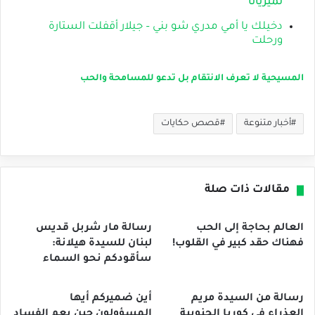
لميريانا
دخيلك يا أمي مدري شو بني – جيلار أقفلت الستارة
ورحلت
المسيحية لا تعرف الانتقام بل تدعو للمسامحة والحب
أخبار متنوعة
قصص حكايات
مقالات ذات صلة
العالم بحاجة إلى الحب
رسالة مار شربل قديس
فهناك حقد كبير في القلوب!
لبنان للسيدة هيلانة:
سأقودكم نحو السماء
رسالة من السيدة مريم
أين ضميركم أيها
العذراء في كوريا الجنوبية
المسؤولون حين يعم الفساد