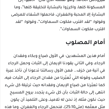
هيرودس الحاقد. وهـو نفسه الذي قال: “اذهبوا إلى
المسكونة كلها، واكرزوا بالبشارة للخليقة كلها”، وما
البشارة إلا المحبة والغفران، فاحملوا الشفاء للمرضى
وقولوا: “لقد اقترب ملكوت السماوات”، وقولوا: “لقد
اقترب ملكوت السماوات”.
أمام المصلوب
أمام هذين المشهدين: في الأول ضياع وبكاء وفقدان
الرجاء، وفي الثاني يقودنا الإيمان إلى الثبات وحمل الرجاء
في آنية من خزف… فمن الأول رسالتنا تدعونا أن نأخذ عبرة
الصليب وقوته التي تُعبّرنا من فقدان الرجاء إلى الثبات فيه،
كما تعبّرنا من ضياع الإيمان وفقدانه حيث ترتيلة كل شيء
انتهى إلى حالة الثبات بأن كل شيء يتجدد بروح المسيح
حيث نكون مثله، إذ نحن له تلاميذ، وعلى التلميذ أن يكون
مثل معلّمه (متى25:10)، فنحمل الرجاء والغفران، وما هذه