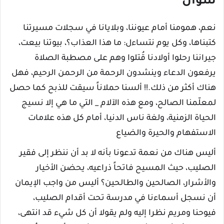
سؤال
نعم، همومنا أمام عيوننا، وبلايانا في سجلات مسيرتنا
كتبناها، وكل يوم نتساءل: ما هذا العذاب؟، بيوتنا بيعت،
جيراننا رحلوا أولادنا قُتلوا وهم على مصطبة الصلاة
يرفعون الدعاء وينشدون الرحمة من الرحمن الرحيم، فهل
هناك أكثر من ذلك.!! ألسنا حملاناً سيقت للذبح كما حصل
لمعلّمنا الصالح، ومع هذه الآلام _ التي ما هي إلا نسيج
الحياة الزمنية، ولغة ناس الدنيا، أمام كل هذه علامات
الاستفهام والحيرة والضياع
أليس هناك من نعمة تدعونا بأنه لا بد أن ننظر إلى فقير
الصليب، حيث المسيح فاتحاً ذراعيه، يحضن الأخيار
والأشرار، الصالحين والطالحين؟ أليس من واجب الإيمان
أن نسجل أسماءنا في مدرسة تحت أقدام الصليب،
فيوحنا ومريم نظرا إليه ولم يقولا أن كل شيء قد انتهى،