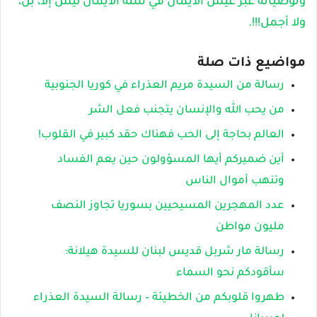
وتوصياته عبر عيش الأيمان في سنة الأيمان ليس إلا، بل،
ولا أجمل!!!.
مواضيع ذات صلة
رسالة من السيدة مريم العذراء في كوريا الجنوبية
من يحب الله والإنسان يتجنب فعل الشر
العالم بحاجة إلى الحب فهناك حقد كبير في القلوب!
أين ضميركم أيها المسؤولون حين يعم الفساد
وتنهب أموال الناس
عدد المهجرين المسيحيين بسوريا تجاوز النصف
مليون مواطن
رسالة مار شربل قديس لبنان للسيدة هيلانة:
سأقودكم نحو السماء
طهروا قلوبكم من الخطيئة – رسالة السيدة العذراء