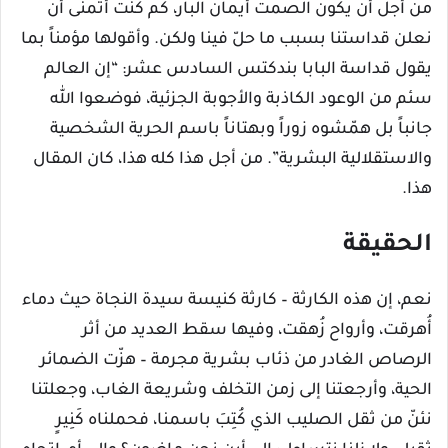
من أجل أن يكون الصمت أيمان البار، كم كنتُ أتمنى أن
نعلن قداستنا بسبب ما حلّ فينا ولكن. وأقولها مؤمناً بما
يقول قداسة البابا بندكتس السادس عشر: “إن العالم
سئم من الوعود الكاذبة والأجوبة الجزئية، فوضعوا الله
جانباً بل همّشوه زوراً وبهتاناً باسم الحرية الشخصية
والاستقلالية البشرية”. من أجل هذا كله هذا، كان المقال
هذا.
الحقيقة
نعم، إن هذه الكارثة – كارثة كنيسة سيدة النجاة حيث دماء
أُهرقت، وأرواح زُهقت، وفيها سقط العديد من أثر
الرصاص الغادر من ذئاب بشرية مجرمة – هزّت الضمائر
الحية، وأرجعتنا إلى زمن التخلف وشريعة الغاب، وجعلتنا
نئنّ من ثقل الصليب الذي كُتِبَ باسمنا، فحملناه كَنِيرٍ