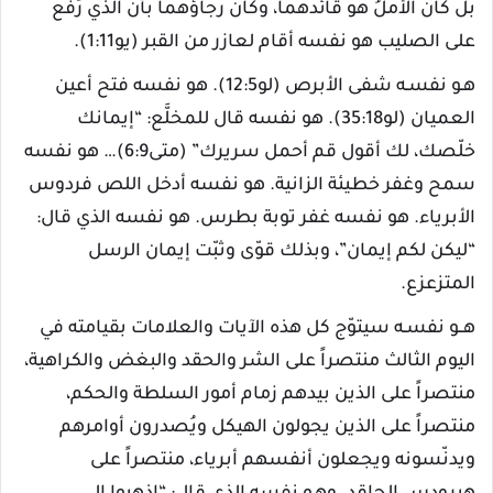
بل كان الأملُ هو قائدهما، وكان رجاؤهما بأن الذي رُفع
على الصليب هو نفسه أقام لعازر من القبر (يو1:11).
هـو نفسـه شفى الأبرص (لو12:5). هو نفسه فتح أعين
العميان (لو35:18). هو نفسه قال للمخلَّع: “إيمانك
خلّصك، لك أقول قم أحمل سريرك” (متى6:9)… هو نفسه
سمح وغفر خطيئة الزانية. هو نفسه أدخل اللص فردوس
الأبرياء. هو نفسه غفر توبة بطرس. هو نفسه الذي قال:
“ليكن لكم إيمان”، وبذلك قوّى وثبّت إيمان الرسل
المتزعزع.
هــو نفسـه سيتوّج كل هذه الآيات والعلامات بقيامته في
اليوم الثالث منتصراً على الشر والحقد والبغض والكراهية،
منتصراً على الذين بيدهم زمام أمور السلطة والحكم،
منتصراً على الذين يجولون الهيكل ويُصدرون أوامرهم
ويدنّسونه ويجعلون أنفسهم أبرياء، منتصراً على