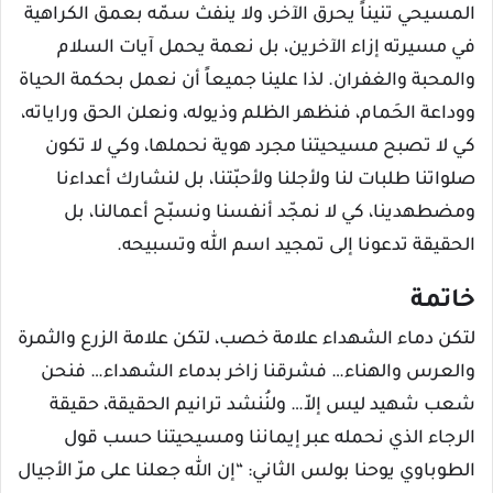
المسيحي تنيناً يحرق الآخر، ولا ينفث سمّه بعمق الكراهية
في مسيرته إزاء الآخرين، بل نعمة يحمل آيات السلام
والمحبة والغفران. لذا علينا جميعاً أن نعمل بحكمة الحياة
ووداعة الحَمام، فنظهر الظلم وذيوله، ونعلن الحق وراياته،
كي لا تصبح مسيحيتنا مجرد هوية نحملها، وكي لا تكون
صلواتنا طلبات لنا ولأجلنا ولأحبّتنا، بل لنشارك أعداءنا
ومضطهدينا، كي لا نمجّد أنفسنا ونسبّح أعمالنا، بل
الحقيقة تدعونا إلى تمجيد اسم الله وتسبيحه.
خاتمة
لتكن دماء الشهداء علامة خصب، لتكن علامة الزرع والثمرة
والعرس والهناء… فشرقنا زاخر بدماء الشهداء… فنحن
شعب شهيد ليس إلاّ… ولنُنشد ترانيم الحقيقة، حقيقة
الرجاء الذي نحمله عبر إيماننا ومسيحيتنا حسب قول
الطوباوي يوحنا بولس الثاني: “إن الله جعلنا على مرّ الأجيال