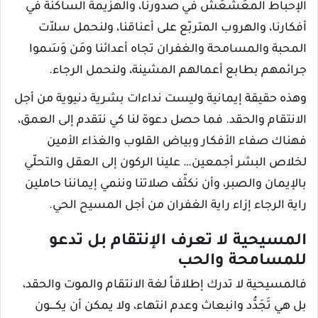
الإحباط المعَشعَش في صدورنا، والهزيمة الساكنة في
أفكارنا، والهروب المتربّع على أعناقنا، ولنحمل سلاّت
المحبة والمسامحة والغفران تجاه أعدائنا ومَن وَسَموا
جرائمهم بطابع أعمالهم المشينة، ولنحمل الرجاء.
وهذه حقيقة إيمانية وليست نداءات بشرية دنيوية من أجل
الانتقام والحقد. فما حصل دعوة لنا كي نتقدم إلى العمق،
فهناك صفاء الأفكار وبياض القلوب والغذاء الأمين
لخلاص البشر أجمعين… علينا الركون إلى العقل والتحلّي
بالإيمان والصبر، وأن نكثّف صلاتنا وننمي إيماننا حاملين
راية الرجاء إزاء راية الغفران من أجل المسيح الحي.
المسيحية لا تعرف الإنتقام بل تدعو
للمسامحة والحب
فالمسيحية لا تدرك إطلاقاً لغة الانتقام والموت والحقد،
بل هي تَجَدُّد وانبعاث وعدم انتهاء، ولا يمكن أن يكــــون