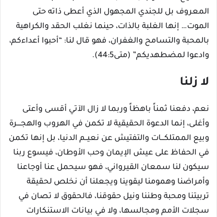
المعروف بل للجندي المجهول الذي أعطى ذاته حتى
الموت… إنها الغلبة بالذات، حينما نغلب الحقد والكراهية
بالمحبة والتسامح والغفران، فهو قال لنا: “أحبوا أعداءكم،
وادعوا لمضطهديكم” (متى44:5).
لا زلنا
نعم، دفعنا ثمناً باهظاً وربما لا زال الآتي أقسى وأعتى
وأغلى، إنما الدعوة الحقيقية لا تكمن في الهروب والهجــــرة
وبيع الممتلكـــات والتفتيش عن نعيــم الدنيا، بل إنها تكمن
في الحفاظ على عيش الإيمان وحب الأوطان، فيسوع ربنا
سيكون لنا سمعان القيرواني، فهو سيحمل عنا أوجاعنا
وأمراضنا وهمومنا ليقوينا ويجعلنا أن نخلص لحقيقة
تربيتنا ومحبة وطننا ونيل حقوقنا، فالحقوق لا تصان في
سجلات الأمم ومجالسها، ولا في بيانات الاستنكارات