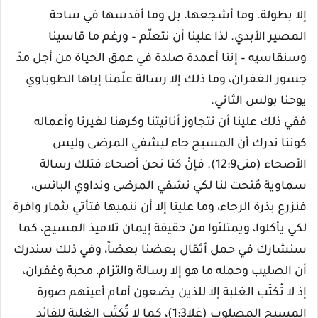
إلا بطولة. وما أشجعها، بل وما أقدسها في ساحة
المصير الأبدي. لذا علينا أن نتعلّم – ورغم ما قاسينا
وسنقاسيه – إننا أعمدة صلدة في عمق الحياة من أجل مدّ
جسور الغفران، وما ذلك إلا رسالة علّمنا إياها الطوباوي
يوحنا بولس الثاني.
ففي ذلك علينا أن نتجاوز أنانيتنا وكرهنا لغيرنا وأعماله
كوننا ندرك أن المسيح جاء ليشفي المرضى وليس
الأصحاء (متى12:9). فإنْ كنا نحن أصحاء فتلك رسالة
سماوية مُنحت لنا لكي نشفي المرضى ونداوي البائس،
فنزرع بذرة الرجاء، وما علينا إلا أن ننميها فتأتي بثمار وافرة
لكي يأكلوا، ويمتلئوا من حقيقة إيمان تلاميذ المسيح، كما
سنشارك في حمل أثقال بعضنا بعضاً، وفي ذلك سندرك
أن الصليب وحمله ما هو إلا رسالة والتزام، محبة وغفران،
إذ لا تُكتَب الغلبة إلا للذين يضعون أمام أعينهم صورة
المسيح المصلوب (غلا1:3)، كما لا تُكتَب الغلبة للقائد