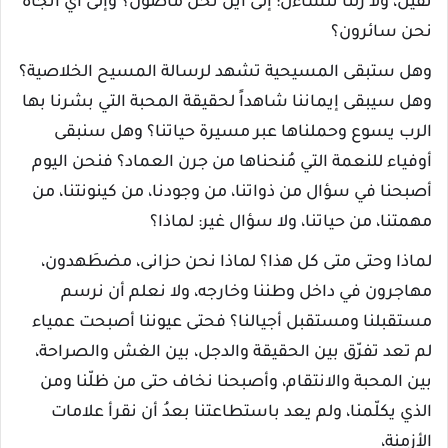
ثقيل، ولا زلنا نتساءل: إلى أين نحن ماضون؟ وإلى أي اتجاه
نحن سائرون؟
وهل ستبقى المسيحية تشهد لرسالة المسيح الخلاصية؟
وهل سيبقى إيماننا شاهداً لحقيقة المحبة التي بشرنا بها
الرب يسوع وحملناها عبر مسيرة حياتنا؟ وهل سنبقى
أوفياء للنعمة التي مُنحناها من جرن العماد؟ فنحن اليوم
أصبحنا في سؤال من ذواتنا، من وجودنا، من كينونتنا، من
مهمتنا، من حياتنا، ولا سؤال غير: لماذا؟
لماذا وحتى متى كل هذا؟ لماذا نحن حزانى، مضطَهدون،
مهاجرون في داخل وطننا وخارجه، ولا نعلم أن نرسم
مستقبلنا ومستقبل أجيالنا؟ فحتى عيوننا أصبحت عمياء
لم تعد تفرّق بين الحقيقة والدجل، بين الغش والصراحة،
بين المحبة والانتقام، وأصبحنا نخاف حتى من ظلّنا ومن
الذي يكلّمنا، ولم يعد باستطاعتنا بعدُ أن نقرأ علامات
الأزمنة،