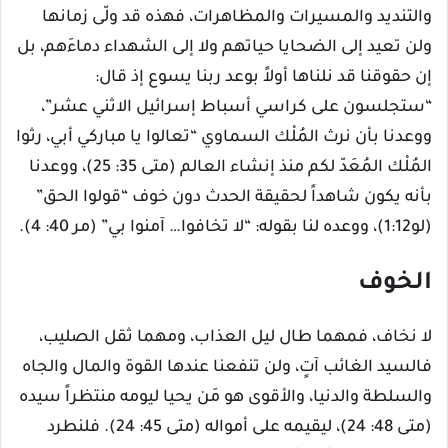
والتنديد والمسيرات والمظاهرات، فهذه قد ولّى زمانها
ولن تعيد إلى الضحايا حياتهم ولا إلى الشهداء دماءَهم، بل
إن حقوقنا قد نلناها أولاً بوعد ربنا يسوع إذ قال:
“ستجلسون على كراسي أسباط إسرائيل الاثني عشر”،
ووعدنا بأن نرث المُلْك السماوي “تعالوا يا مباركي أبي، رثوا
المُلْك المُعَدّ لكم منذ إنشاء العالم (متى 35: 25)، ووعدنا
بأنه يكون شاهداً لحقيقة الحدث دون خوف “قولوا الحق”
(لو1:12)، ووعده لنا بقوله: “لا تخافوا… آمنوا بي” (مر 40: 4).
الخوف
لا نخاف، فمهما طال ليل العذاب، ومهما ثقل الصليب،
فالسيد الغائب آتٍ، ولن تنفعنا عندها القوة والمال والجاه
والسلطة والدنيا، والأقوى هو مَن يحيا ليومه منتظراً سيده
(متى 48: 24)، ليقيمه على أمواله (متى 45: 24). فلنطرد