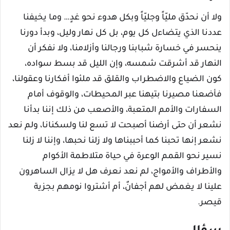
ولا أن نحدّق مليّاً وجليّاً وبكل هدوء نحو غدٍ… وما يخيفنا
عددنا الذي يتضاءل كل يوم، بل كل نهار وليل، وبدأ دورنا
ينحسر في خسارة شبابنا ورجالنا وأزلامنا، ولا نفكر أن
النهار قد أشرقت شمسه، وإن الليل قد بسط سواده،
كون الضياع والاضطراب والقلق قد ملئوا أفكارنا وعقولنا،
فأضعنا مصيرنا بتيهنا عبر المحيطات، والوقوف أمام
السفارات والأمم المتعبة، والأصعب من ذلك إننا بدأنا
نشعر أن حتى أرضنا أصبحت لا تسع لنا ولسكنانا، ولم نعد
نشعر إنها تحبنا كما أحببناها ولا زلنا نحبها، وإننا لا زلنا
نسير نحو القمم الوعرة في حياة متلاطمة الأكوام
والأطراف والأمواج، لم نعد نعرف هل لا يزال الساهرون
علينا لا يغمض لهم أجفانٌ، أم أشتروا نومهم بجزية
قيصر.