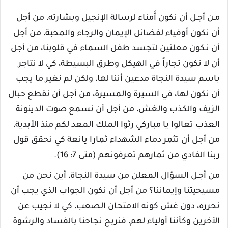
مـن أجـل أن نكون أُمناء لرسالة الإنجيل وبشارته، من أجل
أن نكون أوفياء لفضائل الإيمان والرجاء والمحبة، من أجل
أن نـكون معلنين لتجسد طفل السماء في قلوبنا، من أجل
أن لا نكون تجاراً في الهيكل وطرق البسيطة، كي لا نتاجر
باسم سيدة النجاة مدعين أننا لها، ولكن لم نغير ما يجب
أن نكون لها، في السيرة والمسيرة، من أجل أن نقطع حبال
الزيف والكذب والغش، من أجل أن نسمع صوت الدينونة
العذب تعالوا يا مباركي رثوا الملك المعد لكم منذ الأبدية،
من أجل أن تثمر دماء الشهداء ثمارا يانعة كي نحقق قول
ربنا الفادي من ثمارهم تعرفونهم (متى 7: 16).
من أجـل السؤال المعلن من سيدة النجاة، أين نحن من
مسيحيتنا وإيماننا؟ من أجل أن نكون الجواب الذي يجب أن
نحرره، دون غش كونه الامتحان الصعب، كي لا نجيب عن
الآخرين وكأننا أولياء لهم، فنربح نجاحنا بالفساد والرشوة