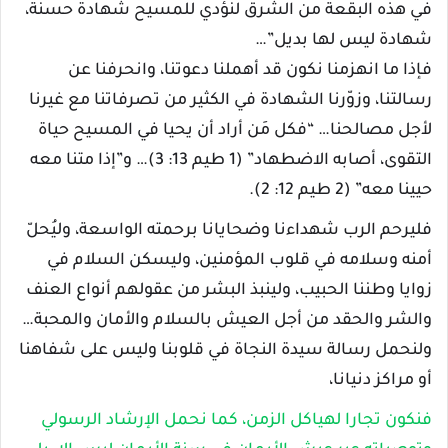
في هذه البقعة من الشرق لنؤدي للمسيح شهادة حسنة،
شهادة ليس لها بديل”…
فإذا ما انهزمنا نكون قد أهملنا دعوتنا، وانحرفنا عن
رسالتنا، وزوّرنا الشهادة في الكثير من تصرفاتنا مع غيرنا
لأجل مصالحنا… “فكل مَن أراد أن يحيا في المسيح حياة
التقوى، أصابه الاضطهاد” (1 طيم 13: 3)… و”إذا متنا معه
حيينا معه” (2 طيم 12: 2).
فليرحم الرب شهداءنا وضحايانا برحمته الواسعة، وليُحلّ
أمنه وسلامه في قلوب المؤمنين، وليسكن السلام في
زوايا وطننا الحبيب، ولينبذ البشر من عقولهم أنواع العنف
والشر والحقد من أجل العيش بالسلام والأمان والمحبة…
ولنحمل رسالة سيدة النجاة في قلوبنا وليس على شفاهنا
أو مراكز دنيانا،
فنكون تجارا لهياكل الزمن، كما نحمل الإرشاد الرسولي