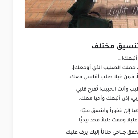
تنسيق مختلف
أتبعك!…
 حملت الصليب الذي أوجعك|،
ً، فمن غيلا صلب أقاسي معك.
يب وأنت الحبيب! تُفرح قلبي
ي: إذن أتبعك وأحيا معك.
ا إليّ غفوراً وأشفق عليّا:
لا وقفت ذليلاً فخذ بيديَّا
فق جناحي حناناً إليك يرف عليك