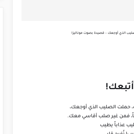
ليب الذي أوجعك – قصيدة بصوت موناليزا
أتبعك!
، حملت الصليب الذي أوجعك،
ً، فمن غير صلب أقاسي معك.
يب عذاباً يطيب