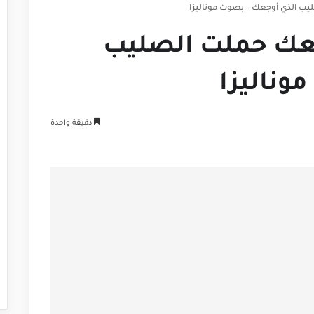
ب الذي أوجعك – بصوت موناليزا
بعك حملت الصليب
وناليزا
دقيقة واحدة