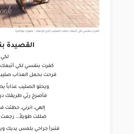
كفرت بنفسي لكي أتبعك حملت الصليب الذي أوجعك – بصوت موناليزا
القصيدة ب
لكي 
كفرت بنفسي لكي أتبعك،
فرحت بحمل العذاب صليبا
ويحلو الصليب عذاباً يط
فأصرخ ربّي طريقك درب
إلهي، انرني، حطئت فهي
ضللت طويلاً… رجعت علي
فتبرأ جراحي بلمس يديك ويخ