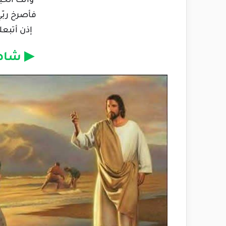
وأنت الحب
فأصرخ ربّ
إذن أتبع
▶ شاهد