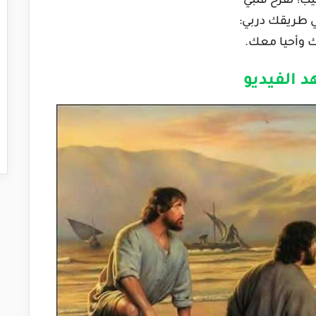
يب! تُفرح قلبي
ي طريقك دربي:
ك وأحيا معك.
 الفيديو