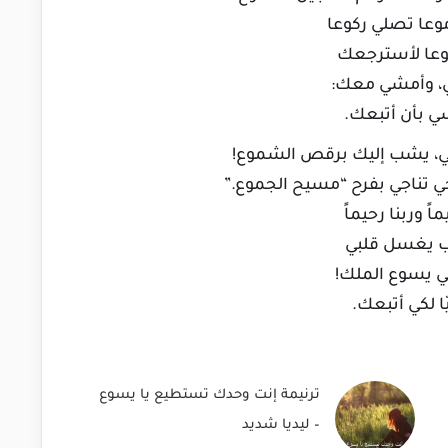
وعا تصلي ركوعا
عا لأسترجعك
ّي، وأمشي معك:
سي بأن أتبعك.
وعي، يشب إليك برقص الشموع!
ي تناجي بفرح “مسيح الجموع.”
اً وربنا رحيماً
ب يغسل قلبي
ي يسوع الملك!
يّا لكي أتبعك.
ترنيمة إنت وحدك تستطيع يا يسوع
– ليديا شديد