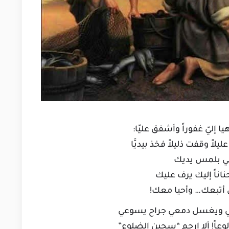
ا إليّ غفوراً وأشفق عليّا:
اً وقفت ذليلاً فخذ بيديَّا
حي بلمس يديك
اناً إليك يرف عليك
 أتبعك… وأحيا معك!
ي ويغسل دمعي جراح يسوعي
عاً! ألا ارحم “سجين الضلوع”