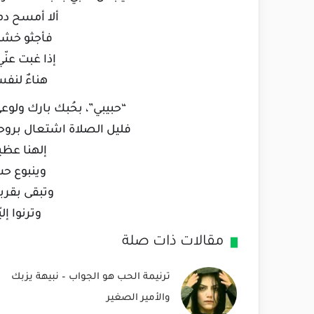
ألا أمسح دم
فأجثو خشو
إذا غبت عن
هناءٌ لنف
“حبيبي”، بحُبك بارك ول
فليل الصلاة اشتعال بروح
إلهنا عظيم
وينبوع ح
وتبقى بقرب
وترنوا إل
مقالات ذات صلة
ترنيمة الحب هو الجواب – نبيهة يزبك
والأمير الصغير