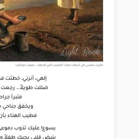
كفرت بنفسي لكي أتبعك حملت الصليب الذي أوجعك – بصوت موناليزا
إلهي، أنرني، خطئت فهي
ضللت طويلاً… رجعت عليل
فتبرأ جرا
ويخفق جناحي حن
فطيب الهناء بأن
يسوع! عليك تذوب دموع
ينبض قلبي بحبك طفلاً ولو