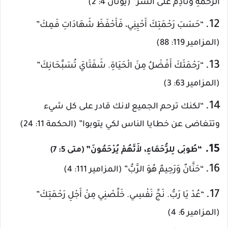
الرَّحْمَةِ وَنَادِمٌ عَلَى الشَّرِّ” (يونان 4: 2)
12.
“حَسَبَ رَحْمَتِكَ أَحْيِنِي، فَأَحْفَظَ شَهَادَاتِ فَمِكَ”
(المزامير 119: 88)
13.
“رَحْمَتَكَ أَفْضَلُ مِنَ الْحَيَاةِ. شَفَتَايَ تُسَبِّحَانِكَ”
(المزامير 63: 3)
14.
“لكنك ترحم الجميع لانك قادر على كل شيء
وتتغاضى عن خطايا الناس لكي يتوبوا” (الحكمة 11: 24)
15.
“طُوبَى لِلرُّحَمَاءِ، لأَنَّهُمْ يُرْحَمُونَ” (متى 5: 7)
16.
“حَنَّانٌ وَرَحِيمٌ هُوَ الرَّبُّ” (المزامير 111: 4)
17.
“عُدْ يَا رَبُّ. نَجِّ نَفْسِي. خَلِّصْنِي مِنْ أَجْلِ رَحْمَتِكَ”
(المزامير 6: 4)