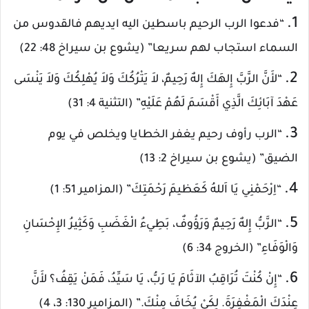
1.
“فدعوا الرب الرحيم باسطين اليه ايديهم فالقدوس من
السماء استجاب لهم سريعا” (يشوع بن سيراخ 48: 22)
2.
“لأَنَّ الرَّبَّ إِلهَكَ إِلهٌ رَحِيمٌ، لاَ يَتْرُكُكَ وَلاَ يُهْلِكُكَ وَلاَ يَنْسَى
عَهْدَ آبَائِكَ الَّذِي أَقْسَمَ لَهُمْ عَلَيْهِ” (التثنية 4: 31)
3.
“الرب رأوف رحيم يغفر الخطايا ويخلص في يوم
الضيق” (يشوع بن سيراخ 2: 13)
4.
“اِرْحَمْنِي يَا اَللهُ كَعَظيمَ رَحْمَتِكَ” (المزامير 51: 1)
5.
“الرَّبُّ إِلهٌ رَحِيمٌ وَرَؤُوفٌ، بَطِيءُ الْغَضَبِ وَكَثِيرُ الإِحْسَانِ
وَالْوَفَاءِ” (الخروج 34: 6)
6.
“إِنْ كُنْتَ تُرَاقِبُ الآثَامَ يَا رَبُّ، يَا سَيِّدُ، فَمَنْ يَقِفُ؟ لأَنَّ
عِنْدَكَ الْمَغْفِرَةَ. لِكَيْ يُخَافَ مِنْكَ.” (المزامير 130: 3، 4)