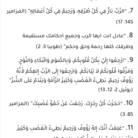
7.
“الرَّبُّ بَارٌّ فِي كُلِّ طُرُقِهِ، وَرَحِيمٌ فِي كُلِّ أَعْمَالِهِ” (المزامير
145: 17)
8.
“عادل انت ايها الرب وجميع احكامك مستقيمة
وطرقك كلها رحمة وحق وحكم” (طوبيا 3: 2)
9.
“ارْجِعُوا إِلَيَّ بِكُلِّ قُلُوبِكُمْ، وَبِالصَّوْمِ وَالْبُكَاءِ وَالنَّوْحِ.
وَمَزِّقُوا قُلُوبَكُمْ لاَ ثِيَابَكُمْ. وَارْجِعُوا إِلَى الرَّبِّ إِلهِكُمْ لأَنَّهُ
رَؤُوفٌ رَحِيمٌ، بَطِيءُ الْغَضَبِ وَكَثِيرُ الرَّأْفَةِ وَيَنْدَمُ عَلَى الشَّرِّ”
(يوئيل 2: 12، 13)
10.
“حَجَزْتَ كُلَّ رِجْزِكَ. رَجَعْتَ عَنْ حُمُوِّ غَضَبِكَ” (المزامير
85: 3)
11.
“عَلِمْتُ أَنَّكَ إِلهٌ رَؤُوفٌ وَرَحِيمٌ بَطِيءُ الْغَضَبِ وَكَثِيرُ