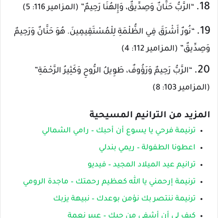
18.
“الرَّبُّ حَنَّانٌ وَصِدِّيقٌ، وَإِلهُنَا رَحِيمٌ” (المزامير 116: 5)
19.
“نُورٌ أَشْرَقَ فِي الظُّلْمَةِ لِلْمُسْتَقِيمِينَ. هُوَ حَنَّانٌ وَرَحِيمٌ
وَصِدِّيقٌ” (المزامير 112: 4)
20.
“الرَّبُّ رَحِيمٌ وَرَؤُوفٌ، طَوِيلُ الرُّوحِ وَكَثِيرُ الرَّحْمَةِ”
(المزامير 103: 8)
المزيد من الترانيم المسيحية
ترنيمة فرحي يا يسوع أن أحبك – رامي الشمالي
اعطونا الطفولة – ريمي بندلي
ترانيم عيد الميلاد المجيد – فيديو
ترنيمة إرحمني يا الله كعظيم رحمتك – ماجدة الرومي
ترنيمة ننتصر بك نؤمن بوعدك – نبيهة يزبك
كيف لي أن أشفى من حبك – عبير نعمة