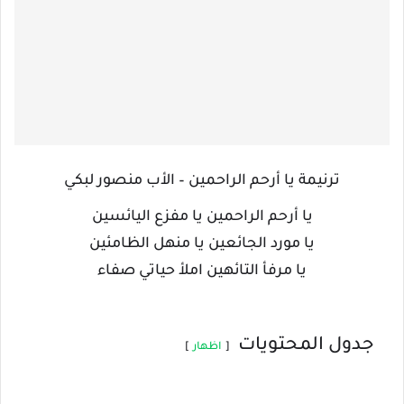
ترنيمة يا أرحم الراحمين – الأب منصور لبكي
يا أرحم الراحمين يا مفزع اليائسين
يا مورد الجائعين يا منهل الظامئين
يا مرفأ التائهين املأ حياتي صفاء
جدول المحتويات
اظهار