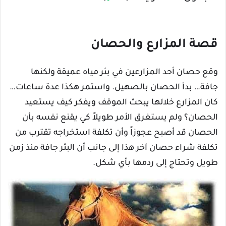
قصة المزارع والحصان
وقع حصان أحد المزارعين في بئر مياه عميقة ولكنها
جافة… بدأ الحصان بالصهيل. واستمر هكذا عدة ساعات…
كان المزارع خلالها يبحث الموقف ويفكر كيف يستعيد
الحصان؟ ولم يستغرق الأمر طويلاً كي يقنع نفسه بأن
الحصان قد أصبح عجوزاً وأن تكلفة استخراجه تقترب من
تكلفة شراء حصان آخر هذا إلى جانب أن البئر جافة منذ زمن
طويل وتحتاج إلى ردمها بأي شكل.