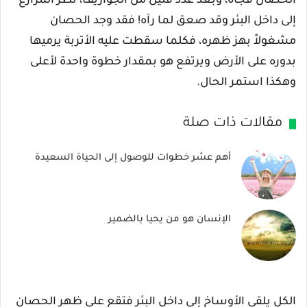
الحصان فجأة، وبعد عدد قليل من الجواريف، نظر المزارع
إلى داخل البئر وقد صعق لما رآه! فقد وجد الحصان
مشغولاً بهز ظهره، فكلما سقطت عليه الأتربة يرميها
بدوره على الأرض ويرتفع هو بمقدار خطوة واحدة لأعلى
وهكذا استمر الحال.
مقالات ذات صلة
أهم عشر خطوات للوصول إلى الحياة السعيدة
الإنسان هو من يحيا بالضمير
الكل يلقي الأوساخ إلى داخل البئر فتقع على ظهر الحصان