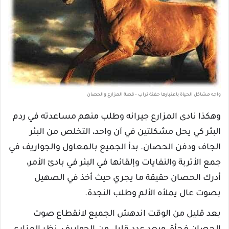
واجه مشاكل الحياة باعتبارها حفنة تراب – قصة المزارع والحصان
وهكذا نادى المزارع جيرانه وطلب منهم مساعدته في ردم
البئر كي يحل مشكلتين في آن واحد، التخلص من البئر
الجاف ودفن الحصان. بدأ الجميع بالمعاول والجواريف في
جمع الأتربة والنفايات وإلقائها في البئر في بادئ الأمر،
أدرك الحصان حقيقة ما يجري حيث أخذ في الصهيل
بصوت عال يملأه الألم وطلب النجدة.
بعد قليل من الوقت اندهش الجميع لانقطاع صوت