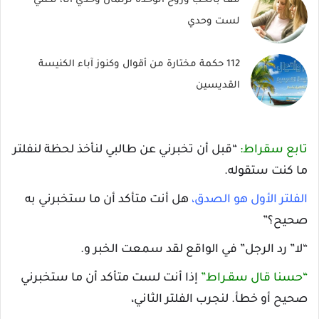
معا بالحب وروح الوحدة ترنمان وحدي أنا، لكنني
لست وحدي
112 حكمة مختارة من أقوال وكنوز آباء الكنيسة
القديسين
تابع سقراط:
“قبل أن تخبرني عن طالبي لنأخذ لحظة لنفلتر
ما كنت ستقوله.
الفلتر الأول هو الصدق،
هل أنت متأكد أن ما ستخبرني به
صحيح؟”
“لا” رد الرجل” في الواقع لقد سمعت الخبر و.
“حسنا قال سقـراط”
إذا أنت لست متأكد أن ما ستخبرني
صحيح أو خطأ. لنجرب الفلتر الثاني،