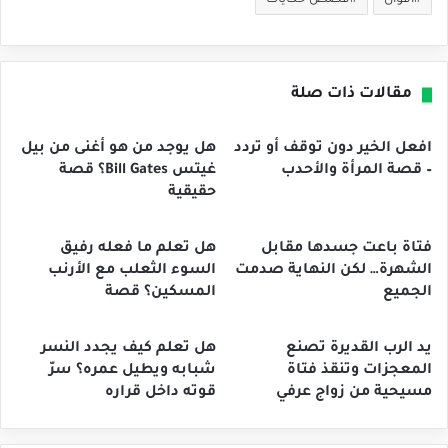
أقوال
قصص حكايات
مقالات ذات صلة
افعل الخير دون توقف أو تردد
هل يوجد من هو أغنى من بيل
– قصة المرأة والأحدب
غيتس Bill Gates؟ قصة
حقيقية
فتاة باعت جسدها مقابل
هل تعلم ما فعله رفيق
الشهرة… لكن النهاية صدمت
السوء الثعلب مع الأرنب
الجميع
المسكين؟ قصة
يد الرب القديرة تصنع
هل تعلم كيف يجدد النسر
المعجزات وتنقذ فتاة
شبابه ويطيل عمره؟ سرّ
مسيحية من زواج عرفي
قوته داخل قراره