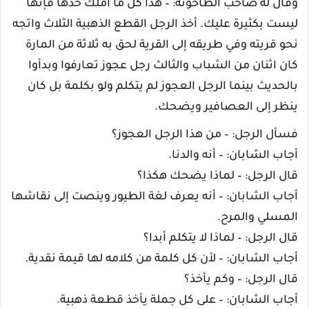
وقال له صاحب الطاحونة: – هذا كل ما أملك خذها فإنها
ليست بكثيرة عليك. أخذ الرجل القطع الذهبية الثلاث واتجه
نحو قريته وفي طريقه إلى القرية لحق به ثلاثة من المارة
كان اثنان من الشباب والثالث رجل عجوز تعارفوا وبدأوا
بالحديث بينما الرجل العجوز لم يتكلم ولو بكلمة بل كان
ينظر إلى العصافير ويضحك.
فسأل الرجل: – من هذا الرجل العجوز؟
أجاب الشابان: – أنه والدنا.
قال الرجل: – لماذا يضحك هكذا؟
أجاب الشابان: – أنه يعرف لغة الطيور وينصت إلى نقاشها
المسلي والمرح.
قال الرجل: – لماذا لا يتكلم أبدا؟
أجاب الشابان: – لأن كل كلمة من كلامه لها قيمة نقدية.
قال الرجل: – وكم يأخذ؟
أجاب الشابان: – على كل جملة يأخذ قطعة ذهبية.