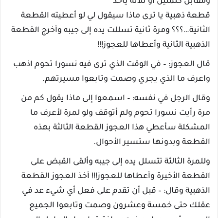
ومقابل كلمتين أو ثلاثة يأخذ
قطعة ذهبية يا ترى ماذا سيقول لي لو أعطيته القطعة
الثانية…؟؟؟ ومرة ثانية تسللت يده إلى جيبه وأخرج القطعة
الذهبية الثانية وأعطاها للعجوز!!!
قال العجوز: – في الوقت الذي ترى فيه نسورا تحوم اذهب
واعرف ما الذي يجري وصمت وتابعوا مسيرتهم.
وقال الرجل في نفسه: – اسمعوا إلى ماذا يقول كم من
مرة رأيت نسورا تحوم ولم أتوقف ولو لمرة لأعرف ما
المشكلة سأعطي هذا العجوز القطعة الثالثة بهذه
القطعة وبدونها ستسير الأحوال.
وللمرة الثالثة تتسلل يده إلى جيبه وألقى القبض على
القطعة الأخيرة وأعطاها للعجوز!!! أخذ العجوز القطعة
الذهبية وقال: – قبل أن تقدم على فعل أي شيء عد في
عقلك حتى خمسة وعشرون وصمت وتابعوا الجميع