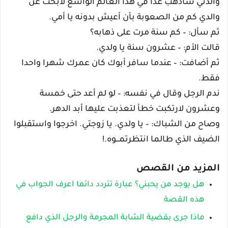
والدتي سأذهب غدا في هذا العالم الواسع لأبحث عن
والدي كم من الصعوبة بأن أعيش بدونه يا أمي.
ثم سأل: – كم سنة مرت على ذهابه؟
قالت الأم: – عشرون سنة يا ولدي.
ثم أضافت: – عندما سافر أبوك كان عمرك شهرا واحدا
فقط.
ندم الرجل وقال في نفسه: – لو لم أعد حتى خمسة
وعشرون لارتكبت خطأ لتعذبت عليها أبد الدهر.
وصاح من الشباك: – يا ولدي. يا زوجتي. اخرجوا واستقبلوا
الضيف الذي طالما انتظرتمـــوه.!
المزيد من القصص
هل يوجد من يحبني؟ عبارة تتردد دائما اعرف الجواب في
هذه القصة
ماذا جرى بقضية الشابة المجرمة والرجل الذي دافع