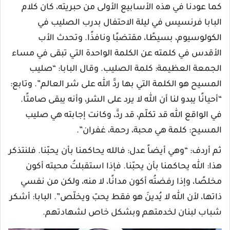
كما عودنا في هذه الأسابيع الأولى من حبريته، كان كلام
البابا فرنسيس في ليلة الاحتفال بدرب الصليب في
الكولوسيوم، بسيطًا، مقتضبًا ونافذًا. وتحدث الأب
الأقدس في كلمته عن الكلمة الواحدة التي تبقى في مساء
الجمعة العظيمة: كلمة الصليب. وقال البابا: “صليب
المسيح هو الكلمة التي بها ردَّ الله على شر العالم”. وتابع:
“أحيانًا يبدو لنا أن الله لا يرد على الشر، وأنه يبقى صامتًا.
في الواقع الله قد تكلّم، قد ردَّ، وكانت إجابته هي صليب
المسيح: كلمة هي محبة، رحمة، غفران”.
ثم أردف: “وهي أيضاً عدل: فالله يحاكمنا بأن يحبّنا. فلنتذكر
هذا: الله يحاكمنا بأن يحبّنا. فإذا استقبلتُ محبته أكون
مخلصًا، وإذا رفضتُه أكون مدانًا، لا منه، ولكن من نفسي
ذاتها، لأن الله لا يُدينَ هو فقط يحبّ ويخلّص”. البابا: أشكر
شباب لبنان لخدمتهم وبشكل خاص لشهادتهم.