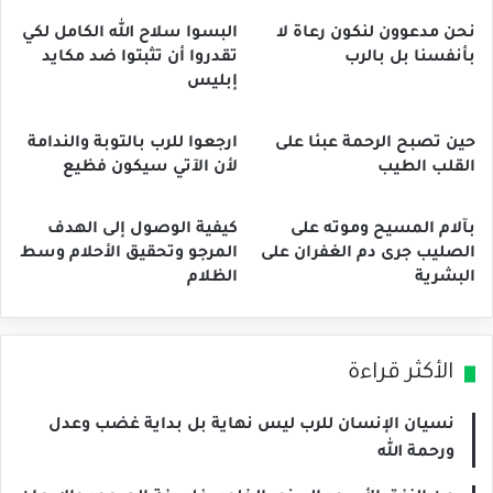
نحن مدعوون لنكون رعاة لا
البسوا سلاح الله الكامل لكي
بأنفسنا بل بالرب
تقدروا أن تثبتوا ضد مكايد
إبليس
حين تصبح الرحمة عبئا على
ارجعوا للرب بالتوبة والندامة
القلب الطيب
لأن الآتي سيكون فظيع
بآلام المسيح وموته على
كيفية الوصول إلى الهدف
الصليب جرى دم الغفران على
المرجو وتحقيق الأحلام وسط
البشرية
الظلام
الأكثر قراءة
نسيان الإنسان للرب ليس نهاية بل بداية غضب وعدل
ورحمة الله