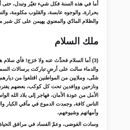
أما في هذه السنة فكل شيء تغيّر وتبدل، حتى 
بحرارة، والوجوه عابسة، والقلوب مكلومة، وا
والظلام المادّي والمعنوي يهيمن على كل شبر من
ملك السلام
(3) أما السلام فحدِّث عنه ولا حَرَج! فأي سلام 
والدماء سالت على أرضٍ تباركت برسالات السماء
شتّى، وملايين من المواطنين اقتلعوا من ديارهم ا
ونازحين ووافدين تحت كل كوكب، بعضهم يفترش
الأمل من عودة الأمان، فهاجر إلى بلاد الله الوا
الناس كافة، وجمدت الدموع في مآقي الكبار والص
وأمهاتهم وشيوخهم،
وسادت الفوضى، وعمّ الفساد في مرافق الحياة، و