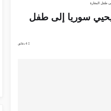
ى طفل المغارة
يحيي سوريا إلى طفل
4 دقائق