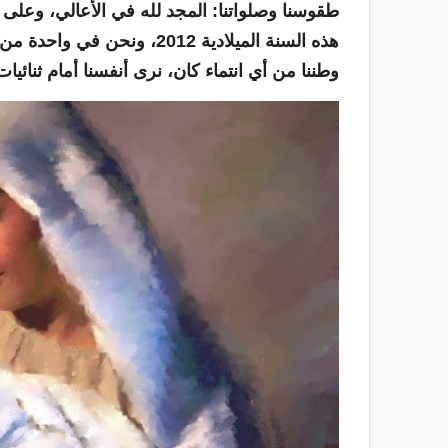
طقوسنا وصلواتنا: المجد لله في الأعالي، وعلى ا
هذه السنة الميلادية 2012، ونح
وطننا من أي انتماء كان، نرى أنفسنا أمام ثنائيات 