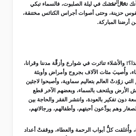
أنك تخال نفسك في ليلة الصلبوت، فالسماء تبكي
لنفوس حزينة، وحتى أصوات أجراس الكنائس مختنقة،
 أرضنا المباركة.
هذا؟! والأشلاء تناثرت في شوارع وأزقَّة مدننا وقرانا،
، وأُصيبَ مئات الآلاف بجروح وأمراض وأوبئة
لتي زوّدتْ العالم بتعاليم سماوية، وأصبحوا لاجئين
 الأرض ويلتحف بالسماء، وبعضهم الآخر قطع
سعة دون تفكير بالعودة، وانتشر الفقر والحاجة بين
غار وهم يودِّعون أحبتهم، وأطفالهم، ورجالاتهم،
أُغلقت كلُّ أبواب الرحمة والعطاء، ووقفتْ أعداد