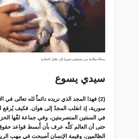
رسالة ميلادية من مسيحيي سوريا إلى طفل المغارة
سيدي يسوع
(2) فهذا المجد الذي نريده دائماً لله تعالى في 
سورية، إذ انقلب المجدُ إلى هوان. فكيف يُرفع 
في السنتين المنصرمتين، وفي جماعة لفّها الح
حتى أن العالم كلَّه عرف بأن أَبسط قواعد حق
الظالمين، وقيمة الإنسان أصبحت في مهب الريح