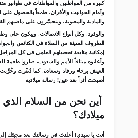
كبيرة من المواطنين والمواطنات في طوابير متن
وأمام الحوانيت والأفران، طمعاً بالحصول على ل
والمادية والمعنوية، ويتحسّرون على ماضيهم القري
والوقود، وكل أنواع الاتصالات، ويبكون على وط
الظروف السيئة من الصلاة في الكنائس والجوام
إمكانية متابعة تحصيلهم العلمي في كل المراحل ا
وأعلنوه ميثاقاً للأمم والشعوب، صاروا طعمة
العيش برخاء ورفاه وسعادة، كما دُمِّرت وخُرِّ
أصبحت أثراً بعد عين! رسالة ميلادية
أين نحن من السلام الذي أع
ميلادك؟
أنت يا سيدي! أعلنتَ في رسالتك بعد مجيئك إلى ا