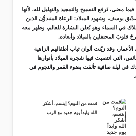
يما مضى، تَرفع التسبيح والتمجيد والتهليل لله، لأنها
ّيق يوسف، وشهود الميلاد: الرعاة المتبدوُّن الذين
اك في السماء وهو يُعلن البشارة للعالم، وظهر معه
 قلوبَ المحتفلين بالميلاد وأبعاده.
الأعمار، وقد زيّنت ألوان ثياب أطفالهم الزاهية
ائس، التي انتصبت فيها شجرة الميلاد بأنوارها
دك في ليلة صافية تألقت بضوء القمر والنجوم في
.
قمت من النوم؟ إبتسم، أشكر
الله وابدأ يوم جديد مع الرب