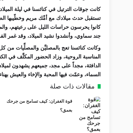
كانت جوقات الترتيل في كنائسنا في ليلة الميلاد ف
تستقبل حدث ميلادك مع أمِّك مريم وخطّيبها الصد
كانوا يحرسون حراسات الليل على رعيتهم، والمل
جند سماوي، وأنشدوا نشيد الميلاد، وقد غمر الفرحُ
وكانت كنائسنا تعج بالمصليِّن والمصلِّيات من كل 
المناسبة الروحية، وزاد الحضور المكثَّف في الكن
الدافئة، مجداً على مجد، جميعهم يشهدون لميلا
السماء، وعمّت فيها المحبة والإخاء والعيش بهناء
مقالات ذات صلة
قوة الغفران: كيف تسامح من جرحك
بعمق؟