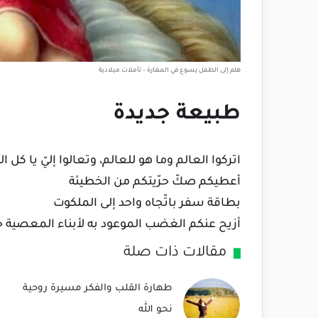
هلم إلى الطفل يسوع في المغارة – تأملات ميلادية
طبيعة جديدة
اتركوا العالم وما هو للعالم، وتعالوا إليّ يا كل 
أعطيكم صكّ حرّيتكم من الخطيئة
بطاقة سفر باتّجاه واحد إلى الملكوت
أزيح عنكم الغضب الموعود به لأبناء المعصية ج
مقالات ذات صلة
طهارة القلب والفكر مسيرة روحية
نحو الله