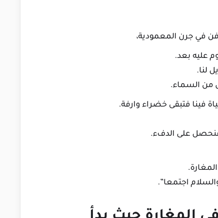
فن في جرن المعمودية،
وم عليه بعد.
ل لنا.
ل من السماء.
ياة فينا فتبقى خضراء وارفة.
 فنحصل على الدفء.
المغارة.
ي المغارة حيث بدأ