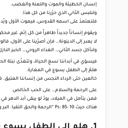
إنسان الخطيئة والموت واللعنة والغضب.
ولنلبس الثاني الذي حرّرنا من كل هذا.
فلنعتمدْ على اسمه القدوس، فيموت الأول ويُد
ويقوم إنساناً جديداً طاهراً من كل إثم، غير محك
لا يعبر إلى الدينونة… فإن أصرّينا على الأول، فالوي
ولنأكل جسد الثاني… الغذاء الروحي… الخبز الناز
فيسؤي في أبداننا نسغ الحياة، وتتغذّى نبتة الح
هلمّ إلى الطفل يسوع في المغارة.
خالعين حتى الرداء النجس من إنساننا العتيق.
على الرحمة والسلام… على الحب الخالص.
فمن يتأمل في الميلاد، يودّ لو يبقى أبد الدهر في 
هناك حيث Ps: 85: 10 “الرحمة والحق التقيا. البر والسلام اجتمعا”.
1. هلم إلى الطفل يسوع ف