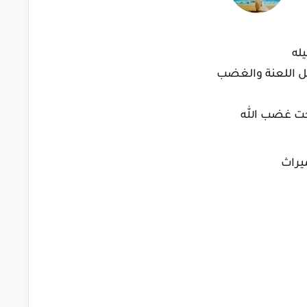
له
 بل اللعنة والغضب
تحت غضب الله
يراث