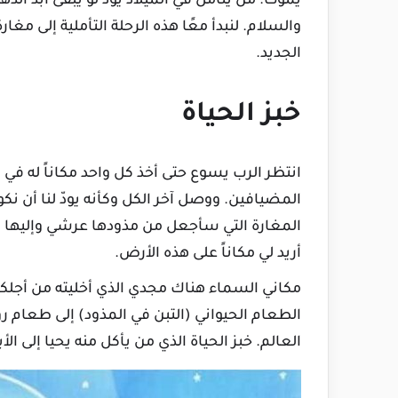
يموت. من يتأمل في الميلاد يود لو يبقى أبد الده
والسلام. لنبدأ معًا هذه الرحلة التأملية إلى مغ
الجديد.
خبز الحياة
انتظر الرب يسوع حتى أخذ كل واحد مكاناً له في ف
المضيافين. ووصل آخر الكل وكأنه يودّ لنا أن نكو
المغارة التي سأجعل من مذودها عرشي وإليها س
أريد لي مكاناً على هذه الأرض.
مكاني السماء هناك مجدي الذي أخليته من أجلكم
الطعام الحيواني (التبن في المذود) إلى طعا
العالم. خبز الحياة الذي من يأكل منه يحيا إلى الأب