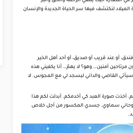
ر في المغارة حيث يلتقي الرحمة والحق والبر
ارة الميلاد لنكتشف فيها سر الحياة الجديدة والإنسان
ندق، أو عند قريب أو صديق، أو أحد أهل الخير
ن مرتاحين آمنين… وهو؟ لا يهمّ… أنا يكفيني هذه
يأتي القاصي والداني ليسجد لي مع المجوس. لا
. أخذت صورة العبد كي أخدمكم. أبدلت لكم هذا
م روحاني سماوي. جسدي المكسور من أجل خلاص
د.